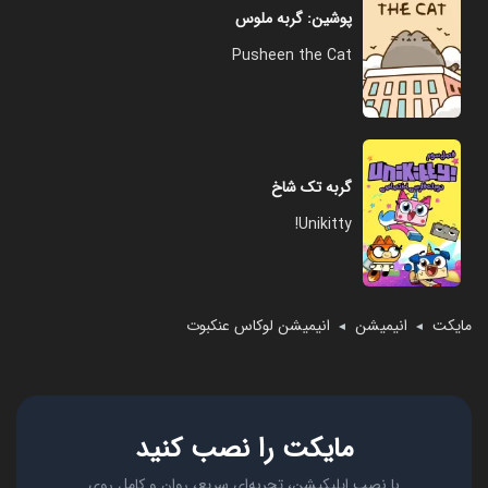
پوشین: گربه ملوس
Pusheen the Cat
گربه تک شاخ
Unikitty!
مایکت
انیمیشن
انیمیشن لوکاس عنکبوت
◄
◄
مایکت را نصب کنید
با نصب اپلیکیشن، تجربه‌ای سریع، روان و کامل روی