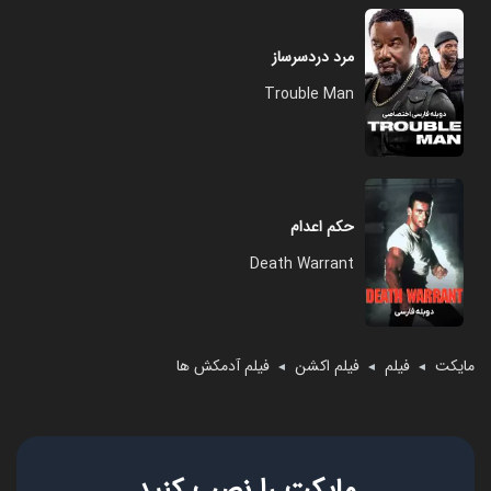
مرد دردسرساز
Trouble Man
حکم اعدام
Death Warrant
مایکت
فیلم
فیلم اکشن
فیلم آدمکش ها
◄
◄
◄
مایکت را نصب کنید