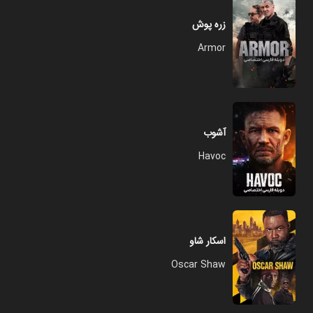
زره پوش
Armor
آشوب
Havoc
اسکار شاو
Oscar Shaw