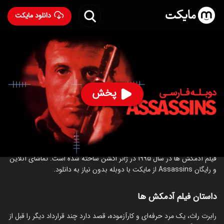
دانلود مایکت
فیلم آدمکش ها با دوبله فارسی
- Assassins 1995
88
۶.۳
۱۲۷
%
پخش
ساخت فرانسه سال 1995
رده سنی ۱۸+
اکشن
جنایی
درباره فیلم آدمکش ها
فیلم آدمکش ها در سال 1995 در ژانر اکشن ساخته شده است. تماشای آنلاین
و رایگان Assassins از مایکت با دوبله بدون نیاز به دانلود.
داستان فیلم آدمکش ها
رابرت راث، یک مرد حرفه‌ای و کارآزموده، قصد دارد چند قرارداد دیگر را قبل از