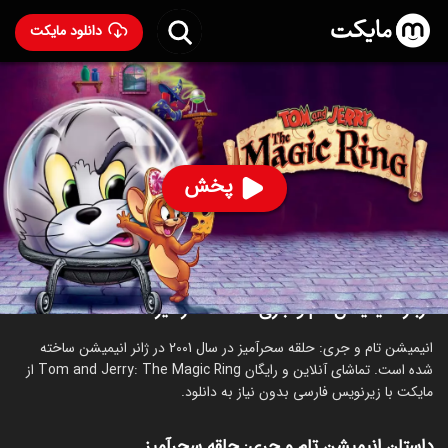
دانلود مایکت
انیمیشن تام و جری: حلقه سحرآمیز
- Tom and Jerry: The
Magic Ring 2001
82
۶.۲
۸۱۷
%
پخش
ساخت آمریکا سال 2001
رده سنی ۳+
انیمیشن
اکشن
کمدی
خانوادگی
درباره انیمیشن تام و جری: حلقه سحرآمیز
انیمیشن تام و جری: حلقه سحرآمیز در سال 2001 در ژانر انیمیشن ساخته
شده است. تماشای آنلاین و رایگان Tom and Jerry: The Magic Ring از
مایکت با زیرنویس فارسی بدون نیاز به دانلود.
داستان انیمیشن تام و جری: حلقه سحرآمیز