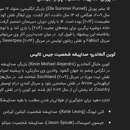
ملفیسنت (2014) بوده است. الا با پایان دوران دبیرستان تص
خانه دوشیزه پرگرین برای بچه‌های
بلافاصله این پیشنهاد را قبول کرد. در میان جدیدترین آثار وی می‌توا
سریال Fallout و نقش ریانون لوئیس در سریال Sweetpea (2024) را نام ببریم.
کوین آلخاندرو؛ صداپیشه شخصیت جیس تالیس
نقش نیت مورتا در سریال d (2009
Country، که پخش آن از سال 2022 آغاز شده، نیز کوین را در نقش کاپیتان مانی پرز می‌بینیم. وی تاکنون دو فیلم کوتاه را کارگردانی کرده است.
اجازه دهید برای جلوگیری از طولانی‌تر شدن مطلب، با بقیه صداپیشگان
کتی لیونگ (Katie Leung)؛ صداپیشه شخصیت کیتلین کیرامن
جیسون اسپیساک (Jason Spisak)؛ صداپیشه شخصیت سیلکو