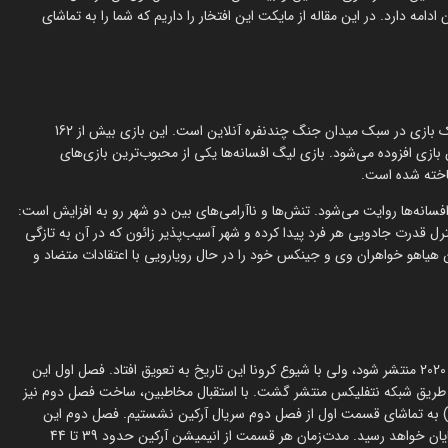
ال نیز از پاییز 2024 آغاز شده و همچنان ادامه دارد. در این مقاله از مایکت این افتخار را داریم که شما را به تماشای
بازی ویدئویی لیگ افسانه‌ها، که به اختصار با نام LoL شناخته می‌شود، یک بازی در سبک میدان جنگ چندنفره آنلاین است. این بازی بیش از 162
ن بازی افزوده می‌شود. بازی لیگ افسانه‌ها یکی از محبوب‌ترین بازی‌های
اخته شده است.
فسانه‌ها روایت می‌شود. تنش‌ها و ناآرامی‌های بین دو شهر رو به افزایش است:
نترل قدرت جادویی هر فرد پیدا کرده و شهر آسیب‌پذیر زائون که در آن به تازگی
ن هیاهو خواهران وی و جینکس خود را در حال رویارویی با اعتقادات متضاد و
در ابتدا برنامه‌ریزی شده بود که فصل اول انیمیشن سریالی آرکین در سال 2020 منتشر شود، ولی با شیوع کرونا این تاریخ به تعویق افتاد. فصل اول این
 قسمت دارد و در تاریخ 6 تا 20 نوامبر 2021 (15 تا 29 آبان 1400) از طریق شبکه نتفلیکس منتشر گشت. با استقبال مخاطبین، ساخت فصل دوم نیز
أیید شد و پس از سه سال انتظار، بالأخره در 9 نوامبر 2024 (19 آبان 1403) به تماشای قسمت اول از فصل دوم سریال آرکین نشستیم. فصل دوم این
انیمیشن سریالی نیز 9 قسمت دارد و پخش آن در 23 نوامبر (3 آذر) به پایان خواهد رسید. مدت‌زمان هر قسمت از انیمیشن آرکین حدود 39 تا 44