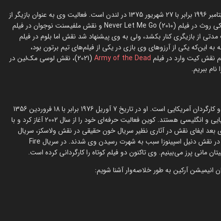
الا سامر پورنل (Ella Summer Purnell) بازیگر انگلیسی، متولد 17 سپتامبر 1996 برابر با 27 شهریور 1375 در لندن است. فعالیت وی به عنوان بازیگر از
سال 2009، هنگامی که 13 سال داشت، آغاز گشت. وی ایفاگر نقش کودکی روث در فیلم Never Let Me Go (2010) و نقش ملفیسنت نوجوان در فیلم
میم گرفت مدتی از بازیگری کنار بکشد، ولی به وی پیشنهاد شد نقش اما بلوم در فیلم
 عجیب (2016) را بازی کند و با توجه به این‌که یکی از آرزوهای وی بازی در یکی از فیلم‌های تیم برتون بود،
نیم نقش کیت وارد در فیلم
Army of the Dead
(2021)، نقش لوسی مک‌لین در
کوین مایکل آلخاندرو (Kevin Michael Alejandro) بازیگر، صداپیشه و کارگردان آمریکایی است. او در تاریخ 7 آوریل 1976 برابر با 18 فروردین 1356
در تگزاس چشم به جهان گشود. والدین وی مکزیکی، با پیشینه اسپانیایی و انگلیسی هستند. کوین فعالیت حرفه‌ای خود را از سال 2002 آغاز کرد و با
Southlan) شناخته شد. در سال‌های بعد ایفای نقش در آثاری نظیر سریال خون حقیقی در نقش ولاسکز، سریال
ابرقهرمانی Arrow در نقش سباستین بلود و سریال کمدی-درام لوسیفر در نقش دنیل اسپینوزا سبب به شهرت رسیدن وی شدند. در سریال Fire
 انیمیشن آرکین به طور خلاصه‌وار آشنا شویم: