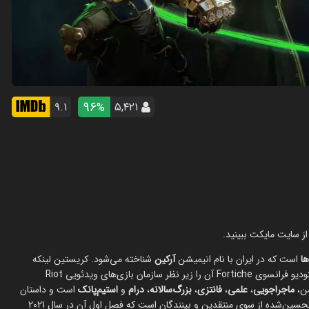
96
۹.۱
۵,۴۲۱
%
از سایت مایکت ببینید.
ها
است که در ایران با نام انیمیشن
آرکین
شناخته می‌شود. کریستین لینکه
(Christian Linke) و الکس یی (Alex Yee) خالقان این اثر هستند و استودیو فرانسوی Fortiche آن را زیر نظر سازمان بازی‌های ویدئویی Riot
ماجراجویی
،
علمی
،
فانتزی
،
بزرگ‌سالانه
،
درام
و
استیم‌پانک
است و داستان
خود را در دنیای لیگ افسانه‌ها روایت می‌کند. انیمیشن آرکین یک عنوان تحسین‌شده از سوی منتقدین و بینندگان است که فصل اول آن در سال 2021