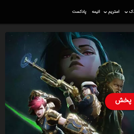
دک
استریم
انیمه
پادکست
پخش