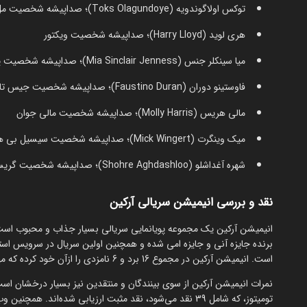
توکس اولاگوندویه (Toks Olagundoye)؛ صداپیشه شخصیت مل مداردا
هری لوید (Harry Lloyd)؛ صداپیشه شخصیت ویکتور
میا سینکلر جنس (Mia Sinclair Jenness)؛ صداپیشه شخصیت پاودر جوان
فاوستینو دوران (Faustino Duran)؛ صداپیشه شخصیت جیس تالیس جوان
مالی هریس (Molly Harris)؛ صداپیشه شخصیت مالی جوان
میک وینگرت (Mick Wingert)؛ صداپیشه شخصیت سیسیل بی هایمردینگر
شهره آغداشلو (Shohre Aghdashloo)؛ صداپیشه شخصیت گریسان
نقد و بررسی انیمیشن سریالی آرکین
انیمیشن آرکین یک مجموعه پویانمایی سریالی بسیار جذاب و محبوب است. 
برنده جایزه آنی و جایزه امی شده و همچنین اولین سریال در سرویس اس
است. انیمیشن آرکین در مجموع 16 برد و 6 نامزدی را ازآن خود کرده که مهم‌ترین آن‌ها برد 9 جایزه آنی و همچنین 4 برد و 1 نامزدی جایزه امی است.