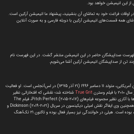
از این انیمیشن خواهد بود.
 اوقات فراغت خود به تماشای آن بنشینید، پیشنهاد ما انیمیشن آرکین است.
ه تماشای همه قسمت‌های انیمیشن آرکین با دوبله فارسی و به صورت آنلاین
ول سریال، بود که فهرست صداپیشگان حاضر در این انیمیشن منتشر گشت. در این فهرست نام
 چند تن از صداپیشگان انیمیشن آرکین آشنا می‌شویم.
هیلی استاینفلد (Hailee Steinfeld) بازیگر، خواننده و صداپیشه جوان آمریکایی، متولد 11 دسامبر 1996 (21 آذر 1375) در لس‌آنجلس است. او فعالیت
True Grit
شناخته شد؛ نقشی که افتخاراتی نظیر
نامزدی جایزه اسکار و جایزه بفتا را برای وی به ارمغان آورد. هیلی بعدها با آثاری نظیر مجموعه فیلم‌های Pitch Perfect (2015-2017)، فیلم The
Edge of Seventeen (2016) و فیلم بامبلبی (2018) به شهرت رسید. همچنین وی ایفاگر نقش امیلی دیکینسون در سریال Dickinson (2019-2021) و
نقش کیت بیشاپ در دنیای سینمایی مارول، مینی‌سریال هاوک (2021)، بوده است. هیلی در خوانندگی نیز بسیار فعال بوده و تاکنون 21 تک‌آهنگ