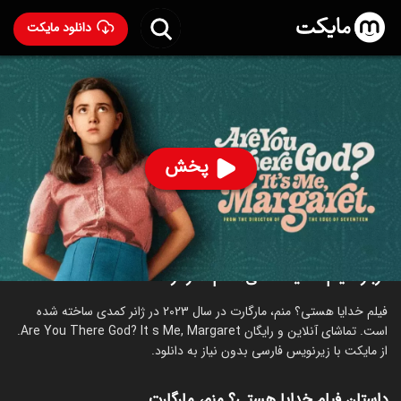
دانلود مایکت
فیلم خدایا هستی؟ منم، مارگارت
- Are You There God?
It's Me, Margaret. 2023
80
۷.۴
۴۵۰
%
پخش
ساخت آمریکا سال 2023
رده سنی ۱۳+
کمدی
درام
خانوادگی
درباره فیلم خدایا هستی؟ منم، مارگارت
فیلم خدایا هستی؟ منم، مارگارت در سال 2023 در ژانر کمدی ساخته شده
است. تماشای آنلاین و رایگان Are You There God? It s Me, Margaret.
از مایکت با زیرنویس فارسی بدون نیاز به دانلود.
داستان فیلم خدایا هستی؟ منم، مارگارت