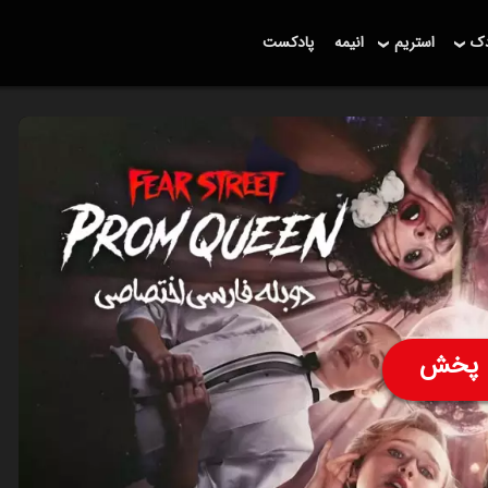
دک
استریم
انیمه
پادکست
پخش