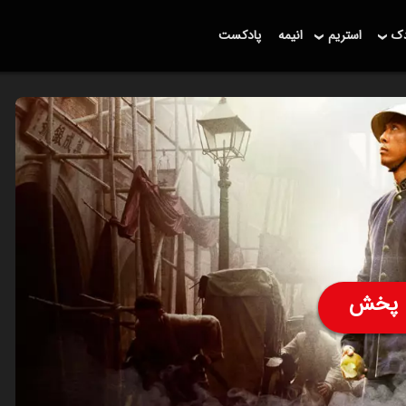
دک
استریم
انیمه
پادکست
پخش