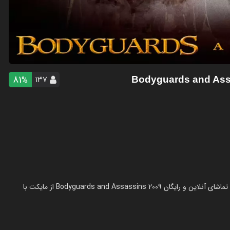
81
۱۳۷
%
- Bodyguards and As
فیلم بادیگاردها و آدم‌کش‌ها در سال 2009 در ژانر اکشن ساخته شده است. تماشای آنلاین و رایگان Bodyguards and Assassins 2009 از مایکت با