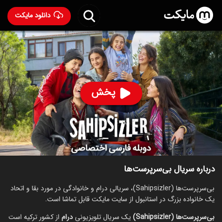
دانلود مایکت
سریال بی‌سرپرست‌ها با دوبله فارسی
- Sahipsizler 2025
94
۵.۶
۳,۴۵۴
%
پخش
ساخت ترکیه سال 2025
رده سنی ۱۳+
ترکی
سریال
درام
توضیحات
قسمت‌ها
سریال‌های مشابه
درباره سریال بی‌سرپرست‌ها
بی‌سرپرست‌ها (Sahipsizler)، سریالی درام و خانوادگی در مورد بقا و اتحاد
یک خانواده بزرگ در استانبول از سایت مایکت قابل تماشا است.
بی‌سرپرست‌ها (Sahipsizler)
یک سریال تلویزیونی
درام
از کشور ترکیه است