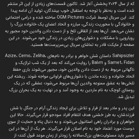
که از سال 2024 پخشش آغاز شد. تاکنون قسمت‌های زیادی از این اثر منتشر
شده است و به‌نظر با توجه به استقبال خوب بینندگان، تولید آن ادامه پیدا
کند. این سریال توسط شرکت OGM Pictures ساخته شده و درامی اجتماعی
و خانوادگی با محوریت زندگی، مبارزه و اتحاد اعضای یک خانواده بزرگ را
نشان می‌دهد. آن‌ها بعد از اتفاقی تلخ و از دست دادن والدین خود مجبور به
رویارویی با مشکلات و دشواری‌های زیادی در زندگی خود می‌شوند. در این
صفحه از مایکت قادر به تماشای سریال بی‌سرپرست‌ها هستید.
Sahipsizler داستان شش خواهر و برادر به نام‌های Azize، Cemo، Zeliha،
Samet، Fidan و Balım را روایت می‌کند که بعد از یک شب تراژیک و
ناگهانی مربوط به از دست دادن والدین خود، مجبور می‌شوند باری حفظ
اتحاد خانواده و زنده ماندن با دشواری‌های فراوانی مواجه شوند. ریشته این
تلخی‌ها به عشق ممنوعه والدین آن‌ها مربوط می‌شود؛ عشقی که در یک
روستای کوچک به نام ماردین به وجود آمد و در نهایت به یک بحران بزرگ
تبدیل شد.
این پدر و مادر بعد از فرار و تلاش برای ایجاد زندگی آرام در جنگل با شش
فرزندشان، به طرز خشنی هدف انتفام افراد سودجو قرار می‌گیرند. حالا این
خواهران و برادران راهی استانبول می‌شوند و به دنبال پناه و حمایت از سوی
دوست مورد اعتماد خود به نام اصلان قرار می‌گیرند. هر یک از آن‌ها در این
مسیر باید مسئولیت‌های بزرگ‌سالانه را زودتر از زمان موعد قبول کنند؛ از