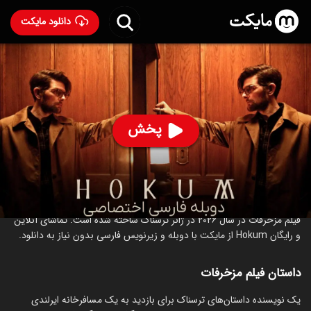
دانلود مایکت
فیلم مزخرفات با دوبله فارسی
- Hokum 2026
75
۷.۲
۳۸
%
پخش
ساخت ایرلند سال 2026
رده سنی ۱۸+
ترسناک
درباره فیلم مزخرفات
فیلم مزخرفات در سال 2026 در ژانر ترسناک ساخته شده است. تماشای آنلاین
و رایگان Hokum از مایکت با دوبله و زیرنویس فارسی بدون نیاز به دانلود.
داستان فیلم مزخرفات
‏یک نویسنده داستان‌های ترسناک برای بازدید به یک مسافرخانه ایرلندی