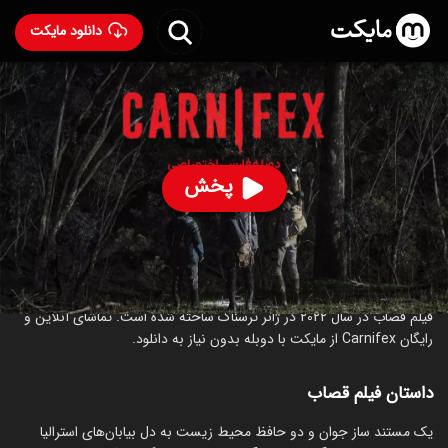
دانلود مایکت
فیلم قصاب با دوبله فارسی
- Carnifex 2022
64
۴.۷
۵۴۰
%
پخش
ساخت استرالیا سال 2022
رده سنی ۱۸+
ترسناک
علمی‌تخیلی
درباره فیلم قصاب
فیلم قصاب در سال 2022 در ژانر ترسناک ساخته شده است. تماشای آنلاین و
رایگان Carnifex از مایکت با دوبله بدون نیاز به دانلود.
داستان فیلم قصاب
یک مستند ساز جوان و دو حافظ محیط زیست به دل بیابان‌های استرالیا