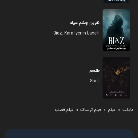
نفرین چشم سیاه
Biaz: Kara Iyenin Laneti
طلسم
Spell
مایکت
فیلم
فیلم ترسناک
فیلم قصاب
◄
◄
◄