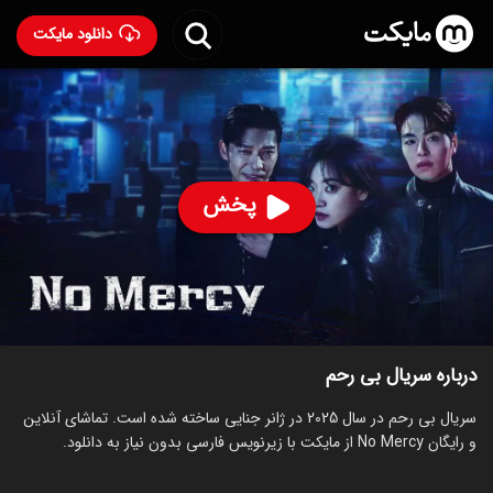
دانلود مایکت
سریال بی رحم
- No Mercy 2025
84
۶.۵
۱۵
%
پخش
ساخت کره جنوبی سال 2025
رده سنی ۱۸+
کره‌ای
سریال
جنایی
درام
توضیحات
قسمت‌ها
سریال‌های مشابه
درباره سریال بی رحم
سریال بی رحم در سال 2025 در ژانر جنایی ساخته شده است. تماشای آنلاین
و رایگان No Mercy از مایکت با زیرنویس فارسی بدون نیاز به دانلود.