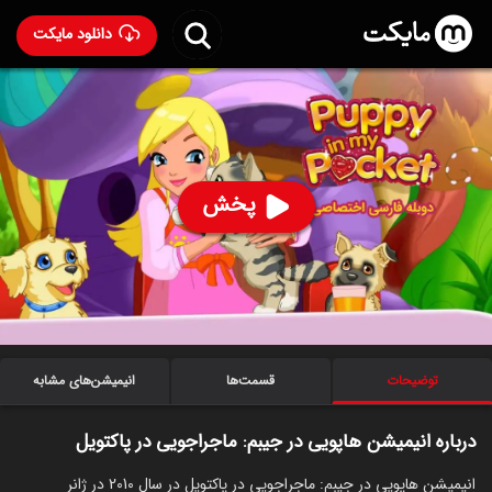
دانلود مایکت
انیمیشن هاپویی در جیبم: ماجراجویی در پاکتویل با دوبله
فارسی
- Puppy in My Pocket: Adventures in
Pocketville 2010
پخش
87
۴.۵
۳۱۴
%
ساخت ایتالیا سال 2010
رده سنی ۳+
سریال
انیمیشن
توضیحات
قسمت‌ها
انیمیشن‌های مشابه
درباره انیمیشن هاپویی در جیبم: ماجراجویی در پاکتویل
انیمیشن هاپویی در جیبم: ماجراجویی در پاکتویل در سال 2010 در ژانر