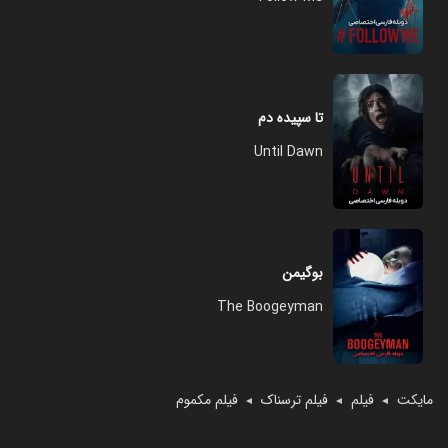
تا سپیده دم
Until Dawn
بوگیمن
The Boogeyman
مایکت
فیلم
فیلم ترسناک
فیلم مکموم
◄
◄
◄