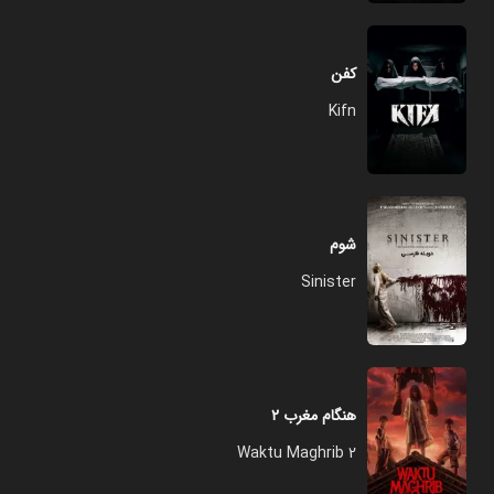
کفن
Kifn
شوم
Sinister
هنگام مغرب ۲
Waktu Maghrib 2