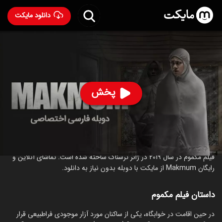
دانلود مایکت
فیلم مکموم با دوبله فارسی
- Makmum 2019
76
۴.۷
۴۳۹
%
پخش
ساخت اندونزی سال 2019
رده سنی ۱۸+
ترسناک
درباره فیلم مکموم
فیلم مکموم در سال 2019 در ژانر ترسناک ساخته شده است. تماشای آنلاین و
رایگان Makmum از مایکت با دوبله بدون نیاز به دانلود.
داستان فیلم مکموم
در حین اقامت در خوابگاه، یکی از ساکنان مورد آزار موجودی فراطبیعی قرار