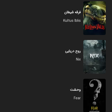
فرقه شیطان
Kultus Iblis
روح دریایی
Nix
وحشت
Fear