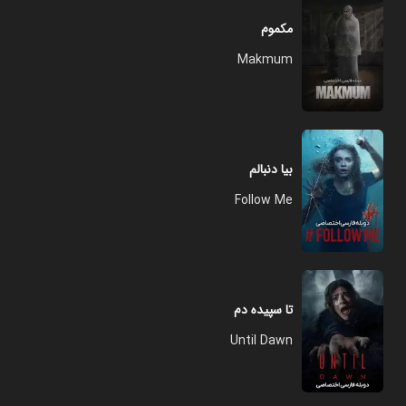
مکموم
Makmum
بیا دنبالم
Follow Me
تا سپیده دم
Until Dawn