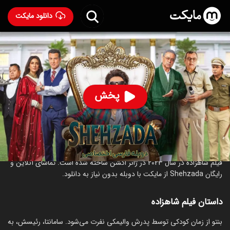
دانلود مایکت
فیلم هندی شاهزاده با دوبله فارسی
- Shehzada 2023
93
۴.۵
۴۹۷
%
پخش
ساخت هند سال 2023
رده سنی ۱۸+
هندی
اکشن
کمدی
درام
درباره فیلم شاهزاده
فیلم شاهزاده در سال 2023 در ژانر اکشن ساخته شده است. تماشای آنلاین و
رایگان Shehzada از مایکت با دوبله بدون نیاز به دانلود.
داستان فیلم شاهزاده
بنتو از زمان کودکی توسط پدرش والیمکی نفرت می‌شود. سامانتا، رئیسش، به