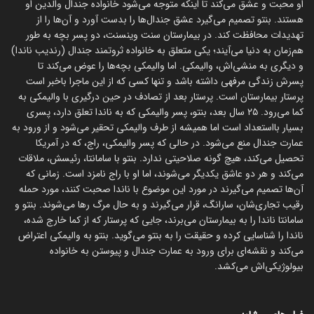
او محبت و عشق می‌کند تا اینکه متوجه می‌شود خانواده جندال والدین او
هستند. بنتو تصمیم می‌گیرد عشق جندال‌ها را بدست آورد و آن‌ها را از
تهدیدات محافظت کند. در بیمارستان سنت وینسنت، دو پسر بچه به طور
هم‌زمان به دنیا می‌آیند؛ یکی متعلق به خانواده ثروتمند جندال (رندیب ناندا)
و دیگری به منشی‌اش، والیمکی. اما والیمکی بچه‌ها را عوض می‌کند تا
پسرش زندگی مرفهی داشته باشد و تنها کسی که از این ماجرا باخبر است
پرستار بیمارستان است. پرستار بعد از تصادف در حین درگیری با والیمکی به
کما می‌رود. ۲۵ سال بعد، بنتو، پسر والیمکی که به ناندا تعلق دارد، پسری
بسیار بااستعداد است اما همیشه از طرف والیمکی تحقیر می‌شود و از ورود به
عمارت جندال منع می‌شود. در حالی که پسر والیمکی، راج، که در آمریکا
تحصیل می‌کند، هیچ گونه صلاحیتی ندارد. بنتو با سامانتا، رئیسش، ملاقات
می‌کند و هر دو عاشق یکدیگر می‌شوند، اما او با راج نامزد است. زمانی که
آن‌ها تصمیم می‌گیرند در مورد این موضوع با ناندا صحبت کنند، مورد حمله
رقیب تجاری‌شان، سارانگ، قرار می‌گیرند و به حال مرگ رها می‌شوند. بنتو و
سامانتا ناندا را به بیمارستان می‌برند، جایی که پرستار که از کما خارج شده،
ناندا را شناسایی کرده و حقیقت را به بنتو می‌گوید. بنتو به والیمکی اعتراض
می‌کند و نقشه‌ای برای ورود به عمارت جندال و پیوستن به خانواده
بیولوژیکی‌اش می‌کشد.