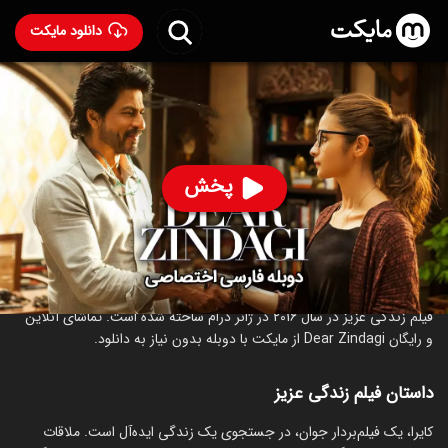
دانلود مایکت
فیلم هندی زندگی عزیز با دوبله فارسی
- Dear Zindagi 2016
82
۷.۴
۳۰۴
%
پخش
ساخت هند سال 2016
رده سنی ۱۸+
هندی
درام
عاشقانه
درباره فیلم زندگی عزیز
فیلم زندگی عزیز در سال 2016 در ژانر درام ساخته شده است. تماشای آنلاین
و رایگان Dear Zindagi از مایکت با دوبله بدون نیاز به دانلود.
داستان فیلم زندگی عزیز
کایرا، یک فیلم‌بردار جوان، در جستجوی یک زندگی ایده‌آل است. ملاقات