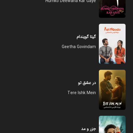
Humko Deewana Kar Gaye
گیتا گویندام
Geetha Govindam
در عشق تو
Tere Ishk Mein
جزر و مد