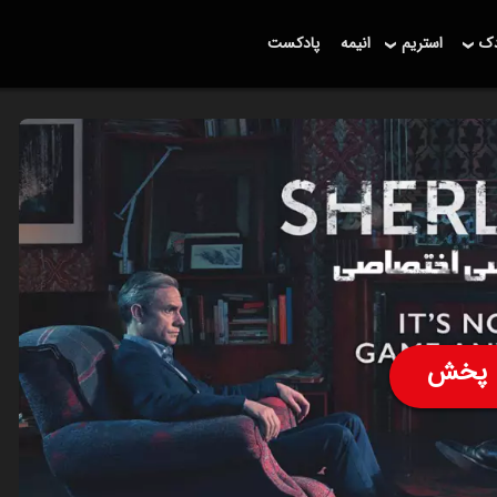
دک
استریم
انیمه
پادکست
پخش