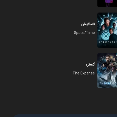
فضا/زمان
Space/Time
گستره
The Expanse