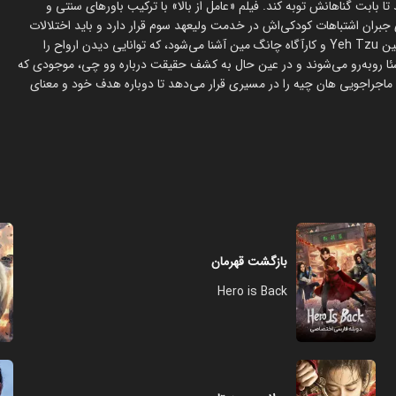
 بابت گناهانش توبه کند. فیلم «عامل از بالا» با ترکیب باورهای سنتی و
جبران اشتباهات کودکی‌اش در خدمت ولیعهد سوم قرار دارد و باید اختلالات
ماورایی در دنیای انسانی را حل کند. در این مسیر، او با دانشجوی خوش‌بین Yeh Tzu و کارآگاه چانگ مین آشنا می‌شود، که توانایی دیدن ارواح را
 چن شئا روبه‌رو می‌شوند و در عین حال به کشف حقیقت درباره وو چی، موجودی که
 ماجراجویی هان چیه را در مسیری قرار می‌دهد تا دوباره هدف خود و معنای
بازگشت قهرمان
Hero is Back