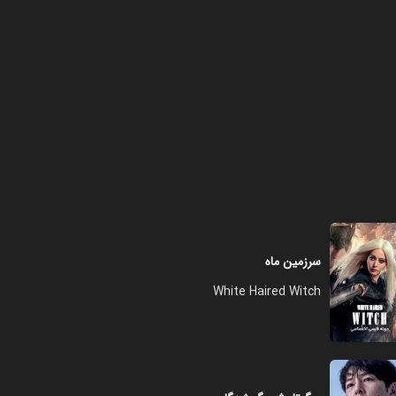
فصل ۱ - قسمت ۸ - شروع داستان
(قسمت آخر)
۴۵:۰۰
سرزمین ماه
White Haired Witch