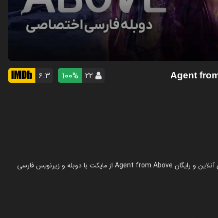
100
۶.۳
۲۲
%
سریال مامور آسمانی در سال 2026 در ژانر اکشن ساخته شده است. تماشای آنلاین و رایگان Agent from Above از مایکت با دوبله و زیرنویس فارسی