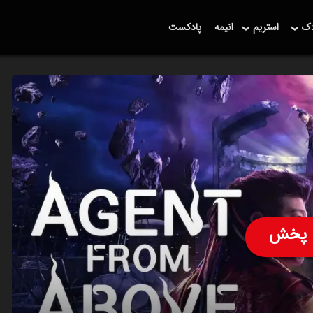
دک
استریم
انیمه
پادکست
پخش