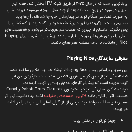
بریتانیایی است که در سال 2025 از طریق شبکه ITV پخش شد. قصه این
سریال در مورد دو زوج است که بعد از چند سال متوجه میشوند فرزندانشان
به صورت تصادفی هنگام تولد در بیمارستان جابه‌جا شده‌اند. آن‌ها باید
تصمیمی سخت بگیرند؛ یا فرزند بزرگ‌شده خود را نگه دارند، یا کودکشان را
پس بگیرند. داستان از چیزی که هست هم عجیب‌تر می‌شود و شخصیت‌های
اصلی را در دوراهی‌های مهیجی قرار می‌دهد. پیش از تماشای سریال Playing
Nice از مایکت، با ادامه مطلب همراهمان باشید.
معرفی سازندگان Playing Nice
این سریال براساس رمان Playing Nice، نوشاه جی.پی دلانی ساخته شده
فیلمنامه آن نیز از سوی گریس افوری اقتباس شده است. کارگردان این اثر
کیت هویت است که پیش‌تر کارهای موفق زیادی را تولید کرده بود.
تولیدکنندگان اصلی آن نیز دو استودیوی Rabbit Track Pictures و Canal
هستند. اگر از آثاری مانند
لاکربی: جستجوی حقیقت
لذت برده باشید، این اثر
هم برایتان جذاب خواهد بود. برخی از بازیگران اصلی این سریال را در ادامه
می‌بینید:
جیمز نورتون در نقش پیت
نیام آلگار در نقش مدی ویلسون