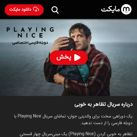
دانلود مایکت
سریال تظاهر به خوبی با دوبله فارسی
- Playing Nice 2025
75
۷.۰
۵
%
پخش
ساخت بریتانیا سال 2025
رده سنی ۱۸+
سریال
درام
توضیحات
قسمت‌ها
سریال‌های مشابه
درباره سریال تظاهر به خوبی
یک دوراهی سخت برای والدینی جوان؛ تماشای سریال Playing Nice با
دوبله فارسی را از دست ندهید.
تظاهر به خوبی کردن (Playing Nice) یک مینی‌سریال چهار قسمتی