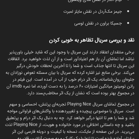
جیمز مک‌آردل در نقش مایلز لمبرت
جسیکا براون در نقش لوسی
نقد و بررسی سریال تظاهر به خوبی کردن
برخی منتقدان اعتقاد دارند این سریال با وجود این که شاید خیلی باورپذیر
نباشد اما تماشای آن باز هم اعتیادآور است و از آن لذت خواهید برد. اتفاقات
این سریال تا انتها جذاب است و شما را تا آخرین لحظات خودش درگیر
می‌کند. برخی منابع نیز اشاره کرده که سریال با بیان مسئله تعوض نوزادان به
جلوه‌ای روان‌شناسانه، یک اثر درام خوب از آب در آمده است. این فیلم در
راتن تومیتوز میانگین امتیازات 60 درصد را به دست آورده، اما نمره imdb آن
در مجموع بهتر بوده است که نشان از یک اثر مخاطب‌پسند دارد.
در مجموع تماشای سریال Playing Nice تجربه‌ای پرتنش، احساسی و مبهم
است. سریال با موضوعی پیچیده و تغییردهنده با واکنش‌‌های فراوانی مواجه
شد و شما را هم تا انتها درگیر خواهد کرد. چه به دنبال یک اثر درام و پرتعلیق
باشید و چه داستانی اخلاقی در مورد خانواده و هویت، از Playing Nice لذت
می‌برید. در این صفحه از مایکت، نسخه با کیفیت و دوبله فارسی این اثر
برایتان آماده شده است تا تنها با یک کلیک و به صورت آنلاین، قادر به