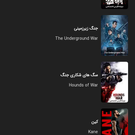
جنگ زیرزمینی
The Underground War
سگ های شکاری جنگ
Hounds of War
کین
Kane