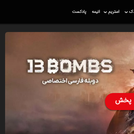
دک
استریم
انیمه
پادکست
پخش