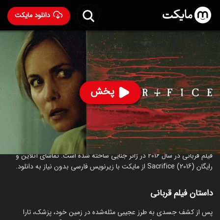
دانلود مایکت
فیلم قربانی
- Sacrifice (2016) 2016
70
۷۲
%
پخش
ساخت ایرلند سال 2016
رده سنی ۱۸+
جنایی
ترسناک
درباره فیلم قربانی
فیلم قربانی در سال 2016 در ژانر جنایی ساخته شده است. تماشای آنلاین و
رایگان Sacrifice (2016) از مایکت با زیرنویس فارسی بدون نیاز به دانلود.
داستان فیلم قربانی
پس از کشف جسدی به طرز عجیبی مثله‌شده در زمین خود، پزشک، تارا