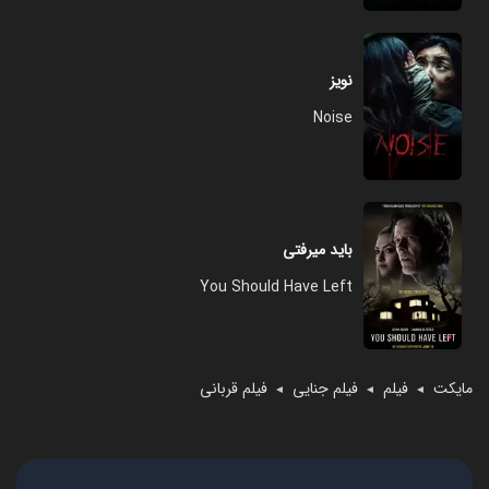
نویز
Noise
باید میرفتی
You Should Have Left
مایکت
فیلم
فیلم جنایی
فیلم قربانی
◄
◄
◄