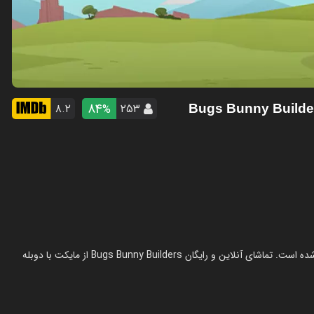
84
۸.۲
۲۵۳
%
- Bugs Bunny Builde
انیمیشن باگز بانی و تیم سازندگان در سال 2022 در ژانر انیمیشن ساخته شده است. تماشای آنلاین و رایگان Bugs Bunny Builders از مایکت با دوبله