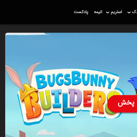
دک
استریم
انیمه
پادکست
پخش