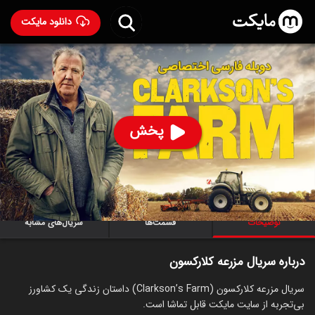
دانلود مایکت
سریال مزرعه کلارکسون با دوبله فارسی
- Clarkson's Farm
2021
94
۹.۰
۶۵۱
%
پخش
ساخت بریتانیا سال 2021
رده سنی ۱۳+
سریال
مستند
توضیحات
قسمت‌ها
سریال‌های مشابه
درباره سریال مزرعه کلارکسون
سریال مزرعه کلارکسون (Clarkson’s Farm) داستان زندگی یک کشاورز
بی‌تجربه از سایت مایکت قابل تماشا است.