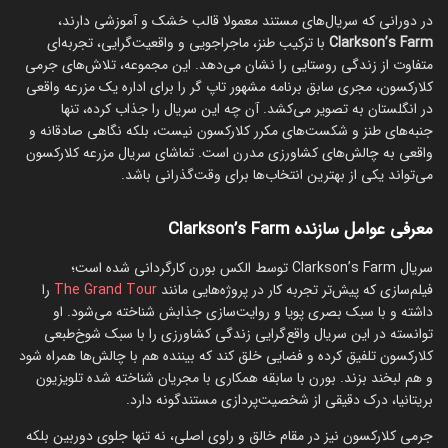
در دورانی که سریال‌های مستند معمولا قالب خشک و آموزشی دارند،
Clarkson’s Farm
با ترکیب طنز، ماجراجویی و واقعیت‌گرایی، تجربه‌ای
متفاوت از زندگی روستایی را نشان می‌دهد. این مجموعه، تلاش‌های جرمی
کلارکسون، مجری سابق برنامه مشهور تاپ گر را برای اداره یک مزرعه واقعی
در انگلستان به تصویر می‌کشد. آن چه این سریال را جذاب کرده، تنها
جنبه‌های طنز و شکست‌های مکرر کلارکسون نیست، بلکه نگاهی صادقانه و
واقعی به چالش‌های کشاورزی مدرن است. تماشای سریال مزرعه کلارکسون
می‌تواند یکی از بهترین انتخاب‌ها برای وقت‌گذرانی باشد.
معرفی عوامل سازنده Clarkson’s Farm
سریال Clarkson’s Farm توسط الکس بورن کارگردانی شده است؛
فیلم‌سازی که پیش‌تر تجربه کار در پروژه‌‎هایی مانند
The Grand Tour
را
داشته و با سبک بصری پویا و روایت‌سازی جذابش شناخته می‌شود. او
توانسته در این سریال واقع‌گرایی زندگی کشاورزی را با سبک شوخ‌طبعی
کلارکسون تلفیق کرده و فضایی خلق کند که بیننده هم با چالش‌ها همراه شود
و هم لبخند بزند. بورن با سابقه همکاری با مجریان شناخته شده تلویزیون
بریتانیا، درک دقیقی از شخصیت‌پردازی مستندگونه دارد.
جرمی کلارکسون نیز در مقام خالق و راوی اصلی، نه تنها جلوی دوربین بلکه