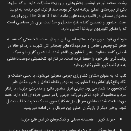
پشت صحنه نیز در نوشتن بخش‌هایی از روایت مشارکت دارد. او که سال‌ها
یکی از چهره‌های اصلی برنامه تاپ گر بوده، بعد از ترک این برنامه به تولید
محتوای مستقل در قالب برنامه‌هایی مانند The Grand Tour روی آورده
است. حضور او تضمین کننده طنز، جنجال و جذابیت برای هر مخاطبی است
که با فضای تلویزیون بریتانیا آشنایی دارد.
خود این فرد بدون تردید ستاره اصلی این سریال است؛ شخصیتی که هم به
خاطر شوخ‌طبعی خاص و هم دیدگاه‌های جنجالی‌اش شهرت دارد. او حالا در
فضایی کاملا متفاوت یعنی کشاورزی ظاهر شده، اما همان کاریزما و سبک
روایت‌گری طنز خود را حفظ کرده است. در کنار او، شخصیتی دوست‌داشتنی
به نام کلب کوپر نقش کلیدی دارد.
کلب که به عنوان مشاور کشاورزی جرمی معرفی می‌شود، با لحنی خشک و
نگاه واقع‌گرایانه‌اش به کشاورزی، به نوعی نقطه تعادل و حتی مکمل طنز
کلارکسون به شمار می‌رود. چارلی ایرز، مشاور مالی و مدیریتی مزرعه، با رفتار
سرد و محاسبه‌گر خود تلاش می‌کند جرمی را در مسیر حرفه‌ای نگه دارد. همه
این‌ها باعث شده تماشای سریال مزرعه کلارکسون به یک تجربه جذاب تبدیل
شود. برخی دیگر از بازیگران اصلی این سریال را در ادامه می‌بینید:
جرالد کوپر – همسایه محلی و کمک‌رسان در امور فنی مزرعه
لیسا هوگان – شریک احساسی جرمی و مدیر فروشگاه محلی مزرعه