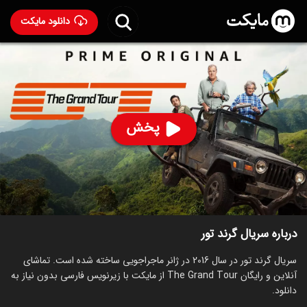
دانلود مایکت
سریال گرند تور
- The Grand Tour 2016
91
۸.۷
۱,۲۵۰
%
پخش
ساخت بریتانیا سال 2016
رده سنی ۱۳+
سریال
ماجراجویی
کمدی
ورزشی
توضیحات
قسمت‌ها
سریال‌های مشابه
درباره سریال گرند تور
سریال گرند تور در سال 2016 در ژانر ماجراجویی ساخته شده است. تماشای
آنلاین و رایگان The Grand Tour از مایکت با زیرنویس فارسی بدون نیاز به
دانلود.