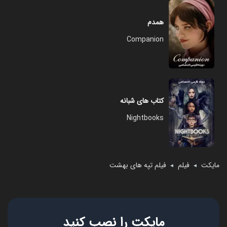
همدم
Companion
کتاب های شبانه
Nightbooks
مایکت
فیلم
فیلم تپه ‌های بهشت
◄
◄
مایکت را نصب کنید