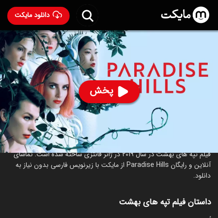
دانلود مایکت
فیلم تپه ‌های بهشت
- Paradise Hills 2019
75
۵.۲
۴۹۷
%
پخش
ساخت اسپانیا سال 2019
رده سنی ۱۳+
درباره فیلم تپه ‌های بهشت
فیلم تپه ‌های بهشت در سال 2019 در ژانر فانتزی ساخته شده است. تماشای
آنلاین و رایگان Paradise Hills از مایکت با زیرنویس فارسی بدون نیاز به
دانلود.
داستان فیلم تپه ‌های بهشت