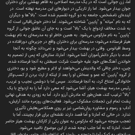
اُما، زن جوانی است که در یک مدرسه اصلاحی به ظاهر بهشتی برای دختران
جوان بیدار می‌شود. اما راز تاریکی در دیوارهای این مدرسه نهفته است. در
آینده‌ای نامشخص، جامعه به دو گروه تقسیم شده است: "بالا"‌ها و دیگران
که به نام "میانه" و "پایین" شناخته می‌شوند. اُما دختر خوش‌اقبالی است که
به شدت مخالف ازدواج با یک "بالا" است و به جای آن عاشق جوانی از گروه
"پایین" به نام مارکوس می‌شود. به همین خاطر او به مدرسه‌ای به نام بهشت
هیلز فرستاده می‌شود؛ مدرسه‌ای برای دختران واقع در جزیره‌ای دورافتاده در
وسط اقیانوس. وقتی در بهشت بیدار می‌شود و نمی‌داند چگونه به آنجا
آمده، با دیگر دانش‌آموزان آشنا می‌شود: آمارنا، ستاره‌ای که پس از تصمیم به
خواندن آهنگ‌های خود علیه خواست شرکت ضبطش به آنجا فرستاده شده،
چین، دختر چاقی که والدینش می‌خواهند او لاغر و مطیع شود و یو، دختری
از گروه "پایین" که عمو و عمه‌اش او را بعد از اینکه از ارث بردن از کسب‌وکار
خانوادگی امتناع کرد، به آنجا فرستادند. سپس اُما با دوشس عجیب و غریب،
رئیس مدرسه بهشت هیلز، آشنا می‌شود که سعی دارد اُما را به ازدواج با یک
"بالا" ترغیب کند، همان‌طور که مادرش آرزو دارد. اُما به زودی به هدفی نهانی
پشت تمام این تجملات مشکوک می‌شود. فعالیت‌های روزمره مانند آرایش،
آداب و رسوم و مشاوره روان‌شناسی نیز بر روی همکلاسی‌هایش تأثیری
ندارد. در حالی که آمارنا و اُما قصد دارند نقشه‌ای برای فرار بچینند، اُما با
تعجب متوجه می‌شود که مارکوس به عنوان یکی از کارکنان بهشت هیلز حاضر
است. آمارنا که به اُما جلب توجه شده، از این موضوع ناامید می‌شود.
سرانجام، به کمک آمارنا متوجه می‌شوند که غذاهای‌شان حاوی ماده‌ای القا