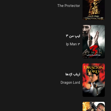
The Protector
ایپ من ۳
Ip Man 3
ارباب اژدها
Dragon Lord