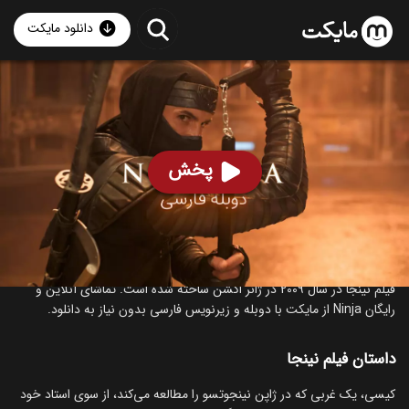
دانلود مایکت
فیلم نینجا با دوبله فارسی
- Ninja 2009
93
۵.۵
۴۶۲
%
پخش
ساخت آمریکا سال 2009
رده سنی ۱۸+
اکشن
درباره فیلم نینجا
فیلم نینجا در سال 2009 در ژانر اکشن ساخته شده است. تماشای آنلاین و
رایگان Ninja از مایکت با دوبله و زیرنویس فارسی بدون نیاز به دانلود.
داستان فیلم نینجا
کیسی، یک غربی که در ژاپن نینجوتسو را مطالعه می‌کند، از سوی استاد خود