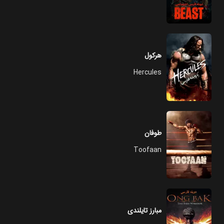
هرکول
Hercules
طوفان
Toofaan
مبارز تایلندی