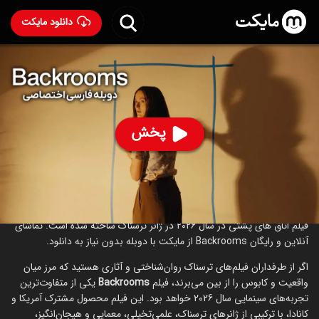
دانلود مایکت
فیلم اتاق های پشتی با دوبله فارسی
- Backrooms 2026
76
۶.۹
۸۲۷
%
پخش
ساخت آمریکا سال 2026
رده سنی ۱۸+
ترسناک
علمی‌تخیلی
درباره فیلم اتاق های پشتی
فیلم اتاق های پشتی در سال 2026 در ژانر ترسناک ساخته شده است. تماشای
آنلاین و رایگان Backrooms از مایکت با دوبله بدون نیاز به دانلود.
اگر از طرفداران فیلم‌های ترسناک روان‌شناختی و آثاری هستید که مرز میان
واقعیت و کابوس را از بین می‌برند، فیلم
Backrooms
یکی از متفاوت‌ترین
تجربه‌های سینمایی سال 2026 خواهد بود. این فیلم محصول مشترک آمریکا و
کانادا، با ترکیبی از ژانرهای ترسناک، علمی‌تخیلی، معمایی و هیجان‌انگیز،