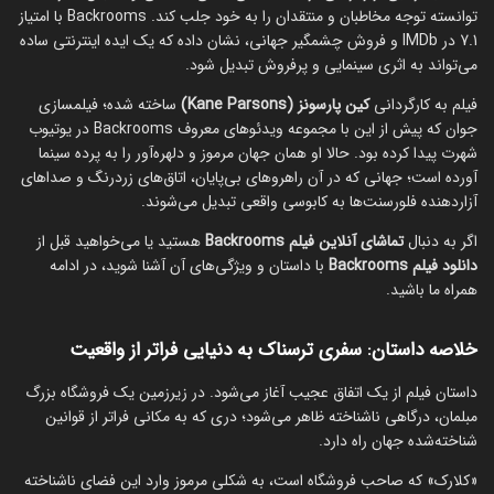
توانسته توجه مخاطبان و منتقدان را به خود جلب کند. Backrooms با امتیاز
7.1 در IMDb و فروش چشمگیر جهانی، نشان داده که یک ایده اینترنتی ساده
می‌تواند به اثری سینمایی و پرفروش تبدیل شود.
فیلم به کارگردانی
کین پارسونز (Kane Parsons)
ساخته شده؛ فیلمسازی
جوان که پیش از این با مجموعه ویدئوهای معروف Backrooms در یوتیوب
شهرت پیدا کرده بود. حالا او همان جهان مرموز و دلهره‌آور را به پرده سینما
آورده است؛ جهانی که در آن راهروهای بی‌پایان، اتاق‌های زردرنگ و صداهای
آزاردهنده فلورسنت‌ها به کابوسی واقعی تبدیل می‌شوند.
اگر به دنبال
تماشای آنلاین فیلم Backrooms
هستید یا می‌خواهید قبل از
دانلود فیلم Backrooms
با داستان و ویژگی‌های آن آشنا شوید، در ادامه
همراه ما باشید.
خلاصه داستان: سفری ترسناک به دنیایی فراتر از واقعیت
داستان فیلم از یک اتفاق عجیب آغاز می‌شود. در زیرزمین یک فروشگاه بزرگ
مبلمان، درگاهی ناشناخته ظاهر می‌شود؛ دری که به مکانی فراتر از قوانین
شناخته‌شده جهان راه دارد.
«کلارک» که صاحب فروشگاه است، به شکلی مرموز وارد این فضای ناشناخته