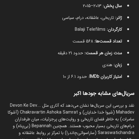
سال پخش:
2013–2015
ژانر:
تاریخی، عاشقانه، درام، سیاسی
کارگردان:
Balaji Telefilms
تعداد قسمت‌ها:
568 قسمت
مدت زمان هر قسمت:
حدود 21 دقیقه
زبان:
هندی
امتیاز کاربران IMDb
: حدود 6.1 از 10
سریال‌های مشابه جودها اکبر
نقد و بررسی این سریال‌ها نشان می‌دهد که آثاری مثل Devon Ke Dev...
Mahadev (شیوا خدا خدایان) و Chakravartin Ashoka Samrat (آشوکا
سامرات) به خاطر فضای تاریخی و روایت‌های پرجزئیات، میان طرفداران
درام‌های تاریخی بسیار محبوب هستند. همچنین Bepannah (بی‌پناه) و
Saraswatichandra (ساراسواتی‌چاندرا) با تمرکز بر روابط عاشقانه و