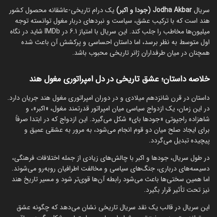
سریال
Jodha Akbar (جودا و اکبر)
یک درام تاریخی-عاشقانه محصول کشور
هند است که با ترکیب عشق، سیاست و نبردهای دربار مغول توانسته توجه
میلیون‌ها مخاطب را جلب کند. این سریال با امتیاز 6.1 در IMDb شاید در نگاه
اول متوسط به نظر برسد، اما داستان احساسی و پرکشش آن باعث شده
همچنان در میان طرفداران ژانر تاریخی محبوب باشد.
خلاصه داستان؛ عشق تاریخی در دل امپراتوری مغول هند
داستان در قرن شانزدهم میلادی و در دوران امپراتوری مغول هند جریان دارد.
در این زمان، یک ازدواج سیاسی میان امپراتور قدرتمند مغول، «اکبر»، و
شاهزاده راجپوتی «جودها بای» شکل می‌گیرد. این ازدواج که در ابتدا صرفاً
برای ایجاد صلح میان دو قوم انجام می‌شود، به مرور به عشقی عمیق و
پیچیده تبدیل می‌گردد.
در طول سریال، جودها و اکبر با چالش‌های زیادی از جمله اختلافات فرهنگی،
دسیسه‌های درباری، جنگ‌های سیاسی و مخالفت اطرافیان روبه‌رو می‌شوند.
اما همین سختی‌ها باعث می‌شود رابطه آن‌ها قوی‌تر شود و مسیر تاریخ هند
نیز تحت تأثیر قرار بگیرد.
این سریال در قالب یک نقد سریال تاریخی نشان می‌دهد که چگونه عشق