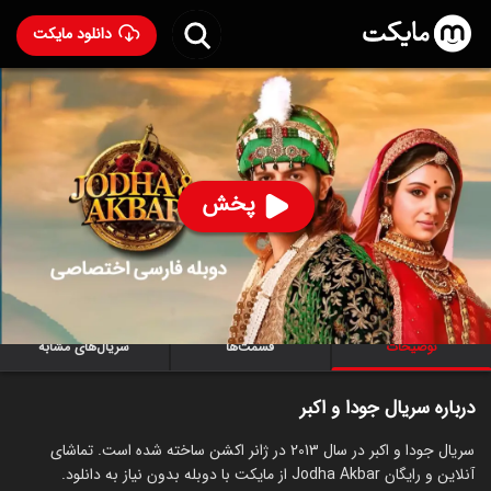
دانلود مایکت
سریال هندی جودا و اکبر با دوبله فارسی
- Jodha Akbar
2013
90
۵.۹
۱,۷۷۲
%
پخش
ساخت هند سال 2013
رده سنی ۱۸+
هندی
سریال
اکشن
درام
توضیحات
قسمت‌ها
سریال‌های مشابه
درباره سریال جودا و اکبر
سریال جودا و اکبر در سال 2013 در ژانر اکشن ساخته شده است. تماشای
آنلاین و رایگان Jodha Akbar از مایکت با دوبله بدون نیاز به دانلود.