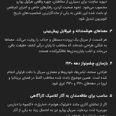
دیوید ساچت برای بسیاری از مخاطبان، چهره واقعی هرکول پوآرو
محسوب می‌شود. نحوه صحبت کردن، رفتارهای خاص و اجرای کم‌نقص
او باعث شده این نقش به یکی از ماندگارترین شخصیت‌های تاریخ
تلویزیون تبدیل شود.
3. معماهای هوشمندانه و غیرقابل پیش‌بینی
هر قسمت از سریال یک پرونده مستقل و جذاب را روایت می‌کند. معماها
به شکلی طراحی شده‌اند که مخاطب تا پایان درگیر کشف حقیقت باقی
می‌ماند و اغلب پایان‌بندی‌ها غافلگیرکننده هستند.
4. بازسازی چشم‌نواز دهه 1930
طراحی صحنه، لباس‌ها، خودروها و معماری سریال با دقت فراوان انجام
شده است. همین موضوع باعث شده مخاطب کاملاً در فضای بریتانیا و
اروپا در دهه‌های 1920 و 1930 غرق شود.
5. مناسب برای علاقه‌مندان به آثار کلاسیک کارآگاهی
اگر از تماشای آثاری مانند «شرلوک هولمز»، «مارپل»، «کلمبو» یا «بازرس
مورس» لذت برده‌اید، سریال پوآرو نیز به احتمال زیاد به یکی از آثار
محبوب شما تبدیل خواهد شد.