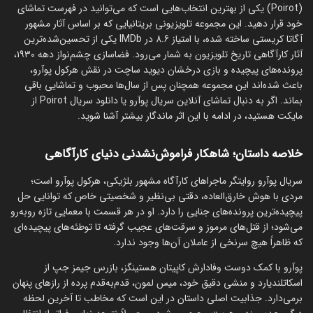
(Poirot) یکی از بهترین انتخاب‌هایی است که می‌توانید در فهرست تماشای
خود قرار دهید. این مجموعه تلویزیونی بریتانیایی که بر اساس آثار مشهور
آگاتا کریستی ساخته شده، با امتیاز 8.6 در IMDb یکی از تحسین‌شده‌ترین
آثار کارآگاهی تاریخ تلویزیون به شمار می‌رود. فضاسازی چشم‌نواز دهه ۱۹۳۰،
پرونده‌های پیچیده و بازی درخشان دیوید ساچت در نقش هرکول پوآرو،
باعث شده‌اند این مجموعه همچنان پس از سال‌ها محبوب و تماشایی باقی
بماند. اگر به دنبال تماشای آنلاین سریال پوآرو یا دانلود سریال Poirot از
مایکت هستید، در ادامه با این اثر ماندگار بیشتر آشنا شوید.
خلاصه داستان؛ شاهکار فراموش‌نشدنی دنیای کارآگاهی
سریال پوآرو روایتگر ماجراهای کارآگاه مشهور بلژیکی، هرکول پوآرو است؛
مردی با هوش خارق‌العاده، دقتی بی‌نظیر و شخصیتی خاص که توانایی حل
پیچیده‌ترین پرونده‌های جنایی را دارد. او در هر قسمت با معمایی تازه روبه‌رو
می‌شود؛ از قتل‌های مرموز و سرقت‌های عجیب گرفته تا توطئه‌های پیچیده‌ای
که ظاهراً هیچ سرنخی از عاملان آن‌ها وجود ندارد.
پوآرو با کمک دوست وفادارش کاپیتان هستینگز، بازرس جیمز جپ از
اسکاتلندیارد و منشی دقیق خود، میس لمون، قدم‌به‌قدم پرده از رازهای پنهان
برمی‌دارد. جذابیت اصلی داستان در این است که مخاطب تا آخرین لحظه