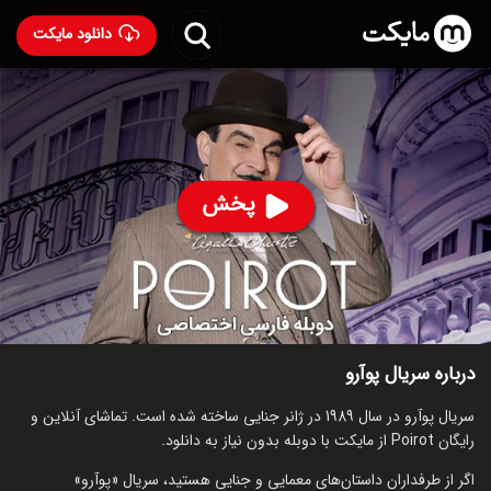
دانلود مایکت
سریال پوآرو با دوبله فارسی
- Poirot 1989
83
۸.۶
۷
%
پخش
ساخت بریتانیا سال 1989
رده سنی ۱۳+
سریال
جنایی
درام
توضیحات
قسمت‌ها
سریال‌های مشابه
درباره سریال پوآرو
سریال پوآرو در سال 1989 در ژانر جنایی ساخته شده است. تماشای آنلاین و
رایگان Poirot از مایکت با دوبله بدون نیاز به دانلود.
اگر از طرفداران داستان‌های معمایی و جنایی هستید، سریال «پوآرو»