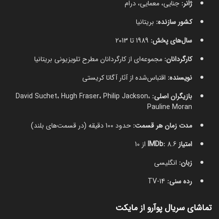
ژانر:
جنایی، معمایی، درام
کشور سازنده:
بریتانیا
سال‌های پخش:
1989 تا 2013
کارگردانان:
مجموعه‌ای از کارگردانان مطرح تلویزیونی بریتانیا
نویسنده:
اقتباس‌شده از آثار آگاتا کریستی
بازیگران اصلی:
David Suchet، Hugh Fraser، Philip Jackson،
Pauline Moran
مدت زمان هر قسمت:
حدود 100 دقیقه (در قسمت‌های بلند)
امتیاز IMDb:
8.6 از 10
زبان:
انگلیسی
رده سنی:
TV-14
تماشای سریال پوآرو از مایکت