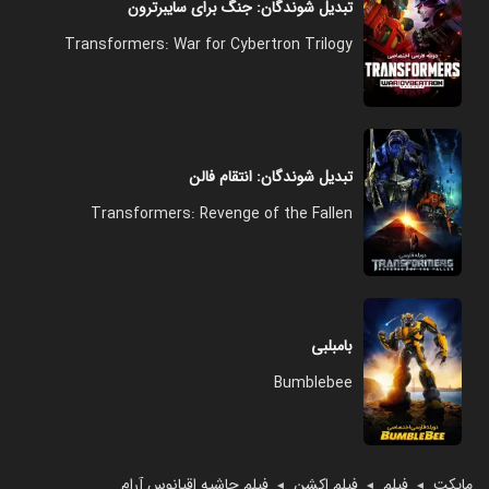
تبدیل شوندگان: جنگ برای سایبرترون
Transformers: War for Cybertron Trilogy
تبدیل شوندگان: انتقام فالن
Transformers: Revenge of the Fallen
بامبلبی
Bumblebee
مایکت
فیلم
فیلم اکشن
فیلم حاشیه اقیانوس آرام
◄
◄
◄