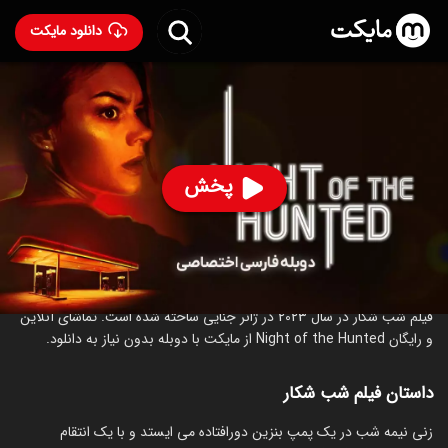
دانلود مایکت
فیلم شب شکار با دوبله فارسی
- Night of the Hunted 2023
71
۵.۲
۱۰۴
%
پخش
ساخت آمریکا سال 2023
رده سنی ۱۸+
جنایی
درام
ترسناک
درباره فیلم شب شکار
فیلم شب شکار در سال 2023 در ژانر جنایی ساخته شده است. تماشای آنلاین
و رایگان Night of the Hunted از مایکت با دوبله بدون نیاز به دانلود.
داستان فیلم شب شکار
زنی نیمه شب در یک پمپ بنزین دورافتاده می ایستد و با یک انتقام