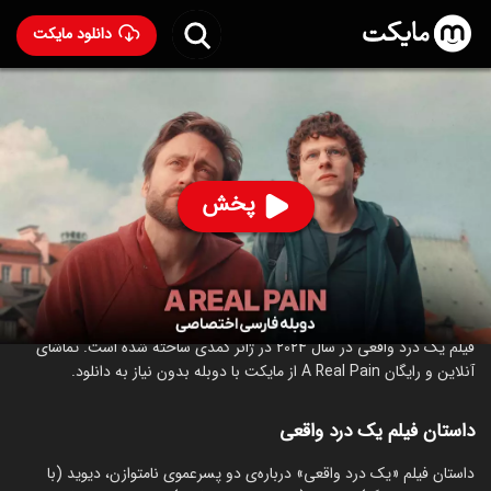
دانلود مایکت
فیلم یک درد واقعی با دوبله فارسی
- A Real Pain 2024
50
۷.۱
۳۲
%
پخش
ساخت آمریکا سال 2024
رده سنی ۱۸+
کمدی
درام
درباره فیلم یک درد واقعی
فیلم یک درد واقعی در سال 2024 در ژانر کمدی ساخته شده است. تماشای
آنلاین و رایگان A Real Pain از مایکت با دوبله بدون نیاز به دانلود.
داستان فیلم یک درد واقعی
داستان فیلم «یک درد واقعی» درباره‌ی دو پسرعموی نامتوازن، دیوید (با