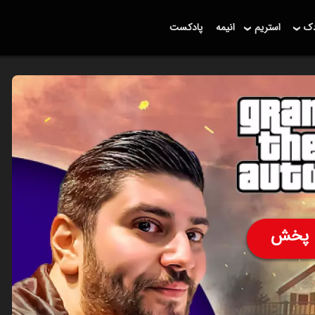
دک
استریم
انیمه
پادکست
پخش