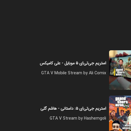
فصل ۱ - توی مسابقه پارکور ماشین
برنده شدم
۲۰:۰۰
فصل ۱ - مسیر مرگ در جی تی ای
۱۲:۰۰
استریم جی‌تی‌ای ۵ موبایل - علی کامیکس
GTA V Mobile Stream by Ali Comix
فصل ۱ - مسابقه با کادیلاک
۱۲:۰۰
استریم جی‌تی‌ای ۵: داستانی - هاشم گلی
فصل ۱ - جی تی ای وی با چالش
GTA V Stream by Hashemgoli
۲۴:۰۰