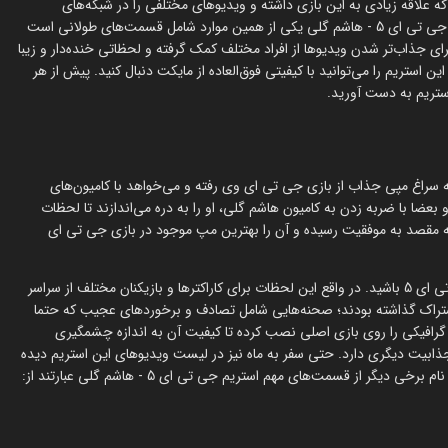
ه علاقه زیادی به این بازی داشته و ویدیوهای مختلفی را در شبکه‌های
اجتماعی و پلتفرم‌ها از شیوه بازی خود در دسترس قرار داده است. استریم جی تی ای 5 - هاشم گلی یکی از همین موارد شامل قسمت‌های طولانی است
ی جذاب‌تر شدن ویدیوها از افراد مختلف کمک گرفته و لحظاتی خنده‌دار و زیبا
استریم را می‌توانید با کیفیتی فوق‌العاده از مایکت دنبال کنید. پیش از هر
استریم به دست آورید.
ت خود از استریم جی تی ای 5 - هاشم گلی به سراغ مپی جذاب از بازی جی تی ای وی رفته و می‌خواهد با کامیون‌های
 و بعضا با ضربه زدن به کامیون هاشم گلی، او را به دره می‌اندازند تا لحظات
ن به مقصد به موفقیت رسیده و آن را بهترین مپ موجود در بازی جی تی ای
در ویدیوی دوم از این استریم می‌توانید شاهد لحظات خنده‌دار بازی جی تی ای 5 باشید. در واقع این لحظات برای کاراکترها و بازیکنان مختلف از سراسر
اشتراک گذاشته بودند؛ صحنه‌هایی شامل تصادف و برخوردهای عجیب که حتما
 گرافیکی را روی بازی اصلی نصب کرده تا کیفیت آن به اندازه چشمگیری
 جذابیت دیگری دارد. حتی سفر به ماه نیز در لیست ویدیوهای این استریم دیده
ر از قسمت‌های مهم استریم جی تی ای 5 - هاشم گلی عبارتند از: