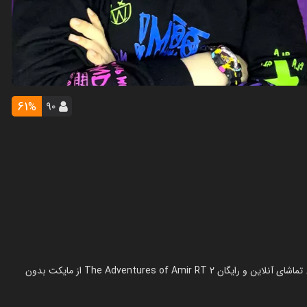
61
۹۰
%
سریال ماجراهای امیر آرتی ۲ در سال 1404 در ژانر کمدی ساخته شده است. تماشای آنلاین و رایگان The Adventures of Amir RT 2 از مایکت بدون