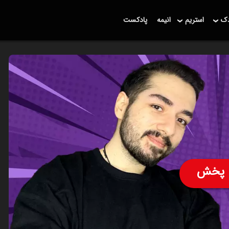
دک
استریم
انیمه
پادکست
پخش