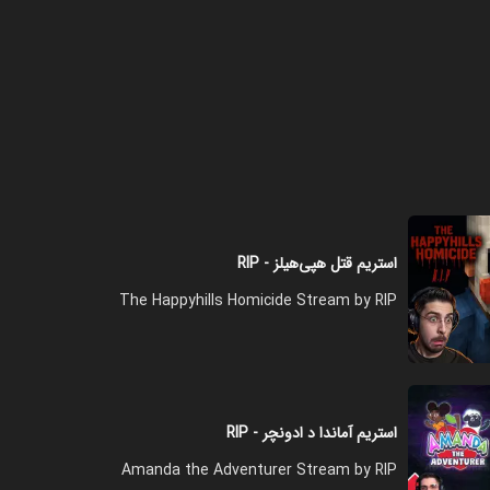
فصل ۱ - عید با بچه ها
۰۴:۱۷:۰۰
فصل ۱ - حرف زدیم کلی
۰۱:۳۹:۰۰
استریم قتل هپی‌هیلز - RIP
The Happyhills Homicide Stream by RIP
فصل ۱ - عید شده
۰۳:۳۲:۰۰
استریم آماندا د ادونچر - RIP
Amanda the Adventurer Stream by RIP