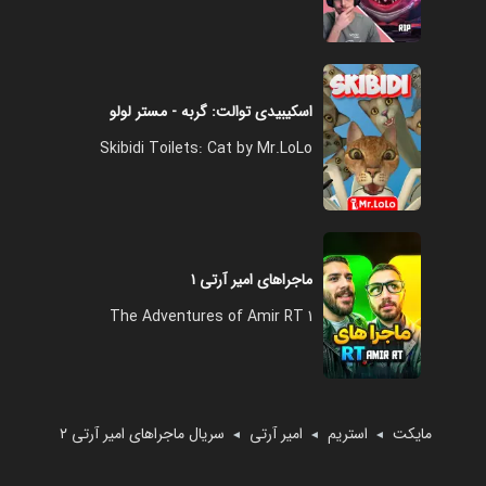
اسکیبیدی توالت: گربه - مستر لولو
Skibidi Toilets: Cat by Mr.LoLo
ماجراهای امیر آرتی ۱
The Adventures of Amir RT 1
مایکت
استریم
امیر آرتی
سریال ماجراهای امیر آرتی ۲
◄
◄
◄