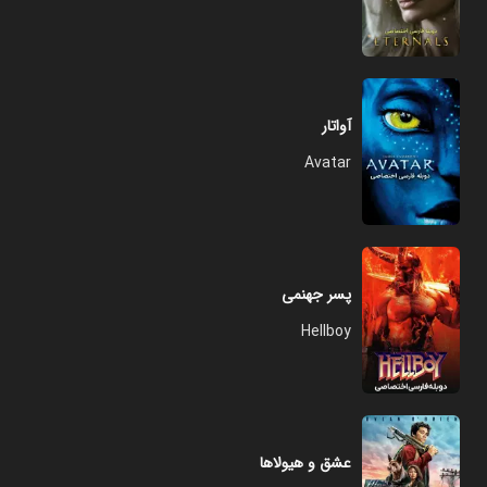
آواتار
Avatar
پسر جهنمی
Hellboy
عشق و هیولاها