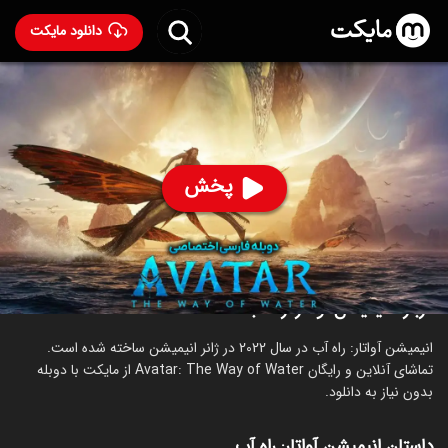
دانلود مایکت
انیمیشن آواتار: راه آب با دوبله فارسی
- Avatar: The Way of
Water 2022
89
۷.۵
۲,۲۱۶
%
پخش
ساخت آمریکا سال 2022
رده سنی ۱۳+
انیمیشن
اکشن
ماجراجویی
علمی‌تخیلی
درباره انیمیشن آواتار: راه آب
انیمیشن آواتار: راه آب در سال 2022 در ژانر انیمیشن ساخته شده است.
تماشای آنلاین و رایگان Avatar: The Way of Water از مایکت با دوبله
بدون نیاز به دانلود.
داستان انیمیشن آواتار: راه آب