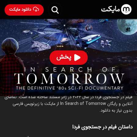
دانلود مایکت
فیلم در جستجوی فردا
- In Search of Tomorrow 2022
68
۷.۸
۴۲
%
پخش
ساخت آمریکا سال 2022
رده سنی ۱۸+
مستند
علمی‌تخیلی
درباره فیلم در جستجوی فردا
فیلم در جستجوی فردا در سال 2022 در ژانر مستند ساخته شده است. تماشای
آنلاین و رایگان In Search of Tomorrow از مایکت با زیرنویس فارسی
بدون نیاز به دانلود.
داستان فیلم در جستجوی فردا