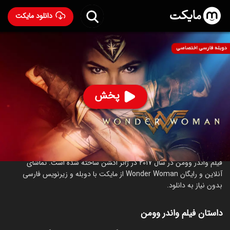
دانلود مایکت
فیلم واندر وومن با دوبله فارسی
- Wonder Woman 2017
85
۷.۳
۹۵۰
%
پخش
ساخت آمریکا سال 2017
رده سنی ۱۳+
اکشن
ماجراجویی
درباره فیلم واندر وومن
فیلم واندر وومن در سال 2017 در ژانر اکشن ساخته شده است. تماشای
آنلاین و رایگان Wonder Woman از مایکت با دوبله و زیرنویس فارسی
بدون نیاز به دانلود.
داستان فیلم واندر وومن