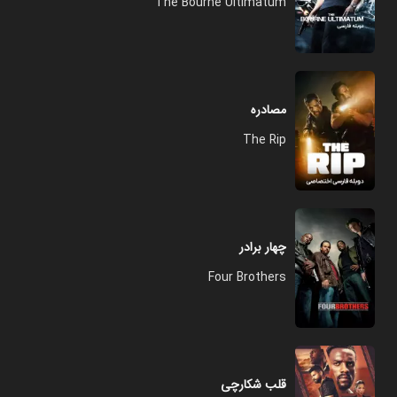
The Bourne Ultimatum
مصادره
The Rip
چهار برادر
Four Brothers
قلب شکارچی