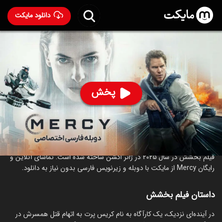
دانلود مایکت
فیلم بخشش با دوبله فارسی
- Mercy 2025
92
۶.۲
۱۱۱
%
پخش
ساخت آمریکا سال 2025
رده سنی ۱۳+
اکشن
جنایی
درام
علمی‌تخیلی
درباره فیلم بخشش
فیلم بخشش در سال 2025 در ژانر اکشن ساخته شده است. تماشای آنلاین و
رایگان Mercy از مایکت با دوبله و زیرنویس فارسی بدون نیاز به دانلود.
داستان فیلم بخشش
در آینده‌ای نزدیک، یک کارآگاه به نام کریس پرت به اتهام قتل همسرش در