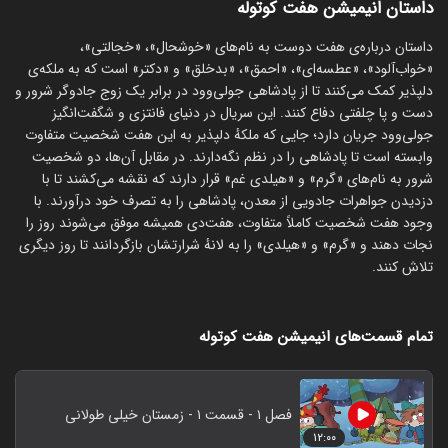
داستان انیمیشن هفت کوتوله
داستان درباره‌ی هفت دوست به نام‌های «خوشحال»، «خجالتی»،
«خواب‌آلود»، «عطسه‌ای»، «احمق»، «بدخلق» و «دکتر» است که به ملکه‌ی
دلپذیر کمک می‌کنند تا از پادشاهی جولی‌وود در برابر یک زوج جادوگر شرور و
دست و پا چلفتی دفاع کنند. این سریال در دنیای فانتزی و شگفت‌انگیز
جولی‌وود جریان دارد؛ جایی که ملکهٔ دلپذیر به این هفت شخصیت متفاوت
وابسته است تا پادشاهی را در نظم نگه‌دارند. در مقابل آن‌ها، دو شخصیت
شرور به نام‌های «گرم» و «هیلدی غم» قرار دارند که نقشه می‌کشند تا با
دزدیدن جواهرات جادویی از معدن، پادشاهی را به تصرف خود درآورند. با
وجود هفت شخصیت کاملاً متفاوت، هفت‌دی همیشه موفق می‌شوند روز را
نجات دهند و «گرم» و «هیلدی» را به لانهٔ شرارتشان بازگردانند تا روز دیگری
تلاش کنند.
تمام قسمت‌های انیمیشن هفت کوتوله
فصل ۱ - قسمت ۱ - زمستان خیلی طولانی
۱۲:۰۰