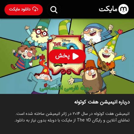
دانلود مایکت
انیمیشن هفت کوتوله با دوبله فارسی
- The 7D 2014
88
۵.۸
۵۴۰
%
پخش
ساخت آمریکا سال 2014
رده سنی ۳+
سریال
انیمیشن
ماجراجویی
کمدی
خانوادگی
توضیحات
قسمت‌ها
انیمیشن‌های مشابه
درباره انیمیشن هفت کوتوله
انیمیشن هفت کوتوله در سال 2014 در ژانر انیمیشن ساخته شده است.
تماشای آنلاین و رایگان The 7D از مایکت با دوبله بدون نیاز به دانلود.