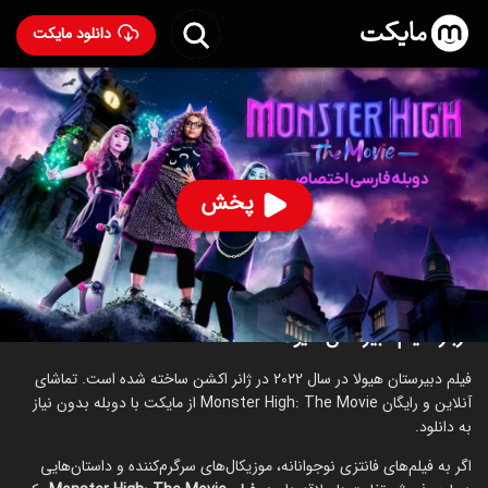
دانلود مایکت
فیلم دبیرستان هیولا با دوبله فارسی
- Monster High: The
Movie 2022
93
۵.۱
۱۸,۳۷۷
%
پخش
ساخت آمریکا سال 2022
رده سنی ۱۳+
اکشن
ماجراجویی
درباره فیلم دبیرستان هیولا
فیلم دبیرستان هیولا در سال 2022 در ژانر اکشن ساخته شده است. تماشای
آنلاین و رایگان Monster High: The Movie از مایکت با دوبله بدون نیاز
به دانلود.
اگر به فیلم‌های فانتزی نوجوانانه، موزیکال‌های سرگرم‌کننده و داستان‌هایی