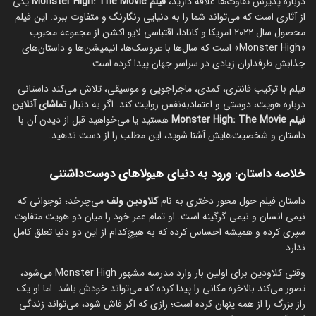
درباره پذیرش تفاوت‌ها علاقه دارید،
فیلم Monster High: The Movie
یکی
از آثاری است که می‌تواند شما را به دنیایی رنگارنگ و متفاوت ببرد. این فیلم
محصول سال ۲۰۲۲ آمریکا و کانادا، اقتباسی لایو اکشن از مجموعه محبوب
«Monster High» است که سال‌ها با عروسک‌ها، انیمیشن‌ها و داستان‌های
جذابش طرفداران زیادی در سراسر جهان پیدا کرده است.
فیلم با ترکیب فانتزی، کمدی، ماجراجویی و موسیقی، تلاش می‌کند داستانی
درباره هویت، دوستی و اعتمادبه‌نفس روایت کند. اگر به دنبال
تماشای آنلاین
فیلم Monster High: The Movie
هستید یا می‌خواهید قبل از دیدن آن با
داستان و شخصیت‌هایش آشنا شوید، این مطلب را از دست ندهید.
خلاصه داستان: ورود به دنیای هیولاهای دوست‌داشتنی
داستان فیلم حول محور دختری به نام
کلاودین ولف
می‌چرخد؛ نوجوانی که
نیمی انسان و نیمی گرگینه است. او تمام عمر خود را میان دو هویت متفاوت
سپری کرده و همیشه احساس کرده که به هیچ‌کدام از این دو دنیا تعلق کامل
ندارد.
وقتی کلاودین برای اولین بار وارد مدرسه مشهور Monster High می‌شود،
تصور می‌کند بالاخره مکانی را پیدا کرده که می‌تواند خودش باشد. اما او یک
راز بزرگ را از همه پنهان کرده است؛ رازی که اگر فاش شود، می‌تواند زندگی