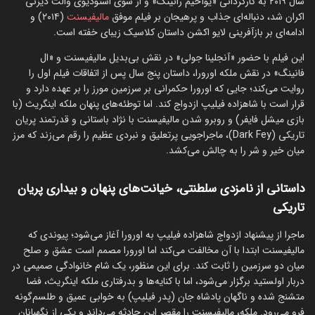
سال ۲۰۱۹ به کارگردانی «یوآخیم رانینگ» و از سوی استودیوی والت دیزنی
اکران شد، دنباله‌ای جذاب و پرهیجان بر فیلم موفق
مالیفیسنت
(۲۰۱۴) و
ادامه‌ای بر بازآفرینی لایو اکشن داستان کلاسیک زیبای خفته است.
این فیلم با حضور «آنجلینا جولی» در نقش بی‌بدیل مالیفیسنت و «ال
فانینگ» در نقش ملکه اورورا، داستان پنج سال پس از اتفاقات فیلم اول را
روایت می‌کند؛ جایی که اورورا حکمرانی بر سرزمین مورز را بر عهده دارد و
قرار است با شاهزاده فیلیپ ازدواج کند. اما توطئه‌های پنهان ملکه اینگریث (با
بازی میشل فایفر) و روبرو شدن مالیفیسنت با نژاد باستانی و قدرتمند پریان
تاریکی (Dark Fey)، ماجراجویی پرتعلیق و نبردی عظیم را رقم می‌زند که مرز
میان خیر و شر را به چالش می‌کشد.
داستانی از نامزدی سلطنتی، خیانت‌های پنهان و بیداری پریان
تاریکی
ماجرا از پیشنهاد ازدواج شاهزاده فیلیپ به اورورا آغاز می‌شود؛ پیوندی که
مالیفیسنت ابتدا با آن مخالفت می‌کند اما اورورا مصمم است عشق و صلح
میان دو سرزمین را ثابت کند. برای این منظور، یک شام خانوادگی صمیمی در
دربار اولستید برگزار می‌شود، اما با کنایه‌ها و بدرفتاری ملکه اینگریث، فضا
متشنج شده و ناگهان پادشاه جان (پدر فیلیپ) به خوابی عمیق و طلسم‌گونه
فرو می‌رود. ملکه، مالیفیسنت را مقصر این حادثه می‌داند و یکی از نگهبانان