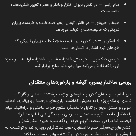
سام رایلی — در نقش دیوال: کلاغ وفادار و همراه تغییر شکل‌دهنده
مالیفیسنت.
چیوتل اجیوفور — در نقش کونال: رهبر صلح‌طلب و خردمند پریان
تاریکی که مالیفیسنت را نجات می‌دهد.
اد اسکرین — در نقش بوررا: فرمانده جنگ‌طلب پریان تاریکی که
خواهان نبرد آشکار با انسان‌ها است.
هریس دیکسون — در نقش شاهزاده فیلیپ: شاهزاده اولستید و نامزد
اورورا که تلاش می‌کند میان دو دنیا صلح برقرار کند.
بررسی ساختار بصری، گیشه و بازخوردهای منتقدان
این فیلم با بودجه‌ای کلان و جلوه‌های ویژه خیره‌کننده، دنیایی رنگارنگ،
فانتزی و مگا-پروژه را به نمایش گذاشت. بازی‌های درخشان و پرقدرت آنجلینا
جولی و میشل فایفر در تقابل با یکدیگر، ستون فقرات عاطفی و دراماتیک فیلم
را تشکیل دادند. اگرچه منتقدان به برخی پیچیدگی‌های فیلم‌نامه ایراد
گرفتند، اما طراحی صحنه، گریم حرفه‌ای (که نامزد جایزه اسکار شد) و
اکشن‌های چشم‌گیر فیلم با استقبال خوب تماشاگران روبه‌رو شد و توانست به
فروشی نزدیک به ۵۰۰ میلیون دلار در گیشه جهانی دست پیدا کند.