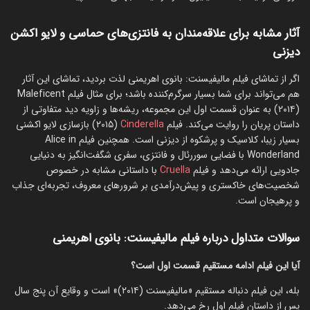
آثار مشابه برای علاقه‌مندان به فانتزی‌های حماسی و لایو اکشن
دیزنی
اگر از تماشای فیلم مالیفیسنت: بانوی اهریمنی لذت بردید، تماشای این آثار
هم می‌تواند برای شما بسیار سرگرم‌کننده باشد؛ برای مثال فیلم Maleficent
(۲۰۱۴) به عنوان قسمت اول این مجموعه، ریشه‌ها و زاویه دید متفاوتی از
داستان پریان را روایت می‌کند. فیلم
Cinderella
(۲۰۱۵) بازسازی لایو اکشنی
بسیار زیبا، کلاسیک و پرشکوه از دیزنی است. همچنین فیلم Alice in
Wonderland با فضایی سوررئال و فانتزی، سفری شگفت‌انگیز به دنیایی
جادویی ارائه می‌دهد و فیلم
Cruella
با داستانی مشابه در خصوص
شخصیت‌های خاکستری و پیش‌درآمدی بر شرورهای معروف، تجربه‌ای جذاب
و پرهیجان است.
سوالات متداول درباره فیلم مالیفیسنت: بانوی اهریمنی
آیا این فیلم ادامه مستقیم قسمت اول است؟
بله، این فیلم دنباله مستقیم «مالیفیسنت (۲۰۱۴)» است و وقایع آن پنج سال
پس از داستان فیلم اول رخ می‌دهد.