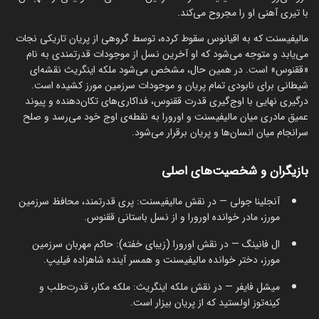
با تیری آهنی او را مجروح می‌کند.
مالیفیسنت که به اقیانوس سقوط کرده، توسط گروهی از پریان تاریکی نجات
می‌یابد و متوجه می‌شود که او آخرین نسل از موجودات قدرتمندی به نام
«ققنوس» است. در همین حال، مشخص می‌شود ملکه اینگریث نقشه‌ای
شیطانی برای نابودی تمام پریان و موجودات سرزمین مورز کشیده است.
درگیری نهایی با اوج‌گیری قدرت ققنوس، فداکاری‌های تکان‌دهنده و پیوند
عمیق مادری میان مالیفیسنت و اورورا به نقطه‌ی اوج خود می‌رسد و صلح
سرانجام میان انسان‌ها و پریان برقرار می‌شود.
بازیگران و شخصیت‌های اصلی
آنجلینا جولی — در نقش مالیفیسنت: پری قدرتمند، محافظ سرزمین
مورز، مادر خوانده اورورا و از نسل باستانی ققنوس.
ال فانینگ — در نقش اورورا (زیبای خفته): حاکم مهربان سرزمین
مورز، دختر خوانده مالیفیسنت و همسر آینده شاهزاده فیلیپ.
میشل فایفر — در نقش ملکه اینگریث: ملکه مکار، قدرت‌طلب و
کینه‌توز اولستید که از پریان بیزار است.