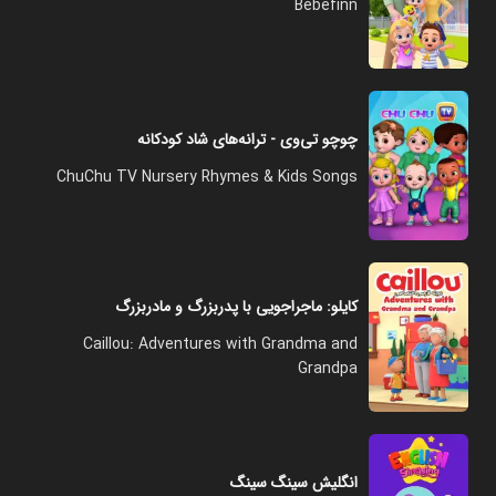
Bebefinn
چوچو تی‌وی - ترانه‌های شاد کودکانه
ChuChu TV Nursery Rhymes & Kids Songs
کایلو: ماجراجویی با پدربزرگ و مادربزرگ
Caillou: Adventures with Grandma and
Grandpa
انگلیش سینگ سینگ