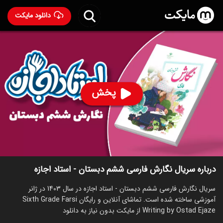
دانلود مایکت
سریال نگارش فارسی ششم دبستان - استاد اجازه
ساخت 1403
43
۳۷
%
پخش
ساخت ایران سال 1403
رده سنی ۱۳+
سریال
توضیحات
قسمت‌ها
سریال‌های مشابه
درباره سریال نگارش فارسی ششم دبستان - استاد اجازه
سریال نگارش فارسی ششم دبستان - استاد اجازه در سال 1403 در ژانر
آموزشی ساخته شده است. تماشای آنلاین و رایگان Sixth Grade Farsi
Writing by Ostad Ejaze از مایکت بدون نیاز به دانلود