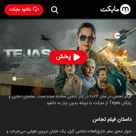
دانلود مایکت
فیلم هندی تجاس با دوبله فارسی
- Tejas 2023
90
۵.۳
۲۲۲
%
پخش
ساخت هند سال 2023
رده سنی ۱۸+
هندی
اکشن
درام
درباره فیلم تجاس
فیلم تجاس در سال 2023 در ژانر اکشن ساخته شده است. تماشای آنلاین و
رایگان Tejas از مایکت با دوبله بدون نیاز به دانلود.
داستان فیلم تجاس
حول محور سفر خارق‌العاده تجاس گیل، یک خلبان نیروی هوایی می‌چرخد و