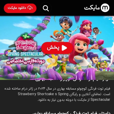
دانلود مایکت
فیلم توت فرنگی کوچولو مسابقه بهاری با دوبله فارسی
-
Strawberry Shortcake's Spring Spectacular 2024
78
۶.۲
۱۳۳
%
پخش
ساخت آمریکا سال 2024
رده سنی ۳+
درام
درباره فیلم توت فرنگی کوچولو مسابقه بهاری
فیلم توت فرنگی کوچولو مسابقه بهاری در سال 2024 در ژانر درام ساخته شده
است. تماشای آنلاین و رایگان Strawberry Shortcake s Spring
Spectacular از مایکت با دوبله بدون نیاز به دانلود.
داستان فیلم توت فرنگی کوچولو مسابقه بهاری