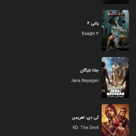
یاغی ۴
Baaghi 4
جانا نایاگان
Jana Nayagan
کی دی: اهریمن
KD: The Devil