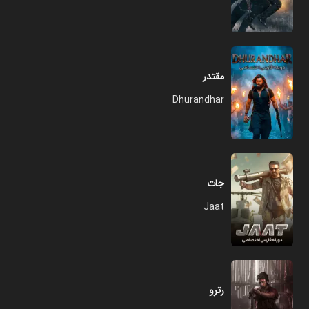
مقتدر
Dhurandhar
جات
Jaat
رترو