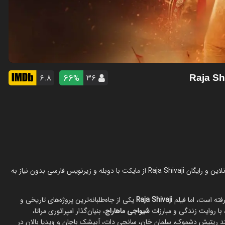
66
۶.۸
۳۶
%
فیلم راجا شیواجی در سال 2026 در ژانر اکشن ساخته شده است. تماشای آنلاین و رایگان Raja Shivaji از مایکت با دوبله و زیرنویس فارسی بدون نیاز به
فته است، اما فیلم
Raja Shivaji
یکی از جاه‌طلبانه‌ترین پروژه‌های تاریخی و
شیواجی ماهاراج
، بنیان‌گذار امپراتوری مراتا،
نند ریتیش دشموک، سلمان خان، سانجی دات، آبیشک باچان و ویدیا بالان در