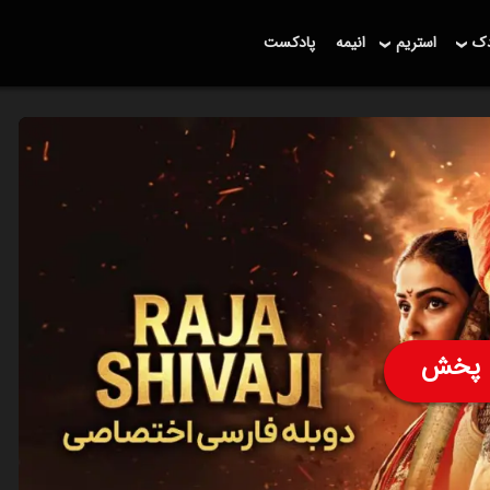
دک
استریم
انیمه
پادکست
پخش