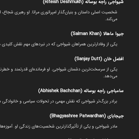
شیواجی راجه بوساله (Riteish Deshmukh)
شخصیت اصلی داستان و بنیان‌گذار امپراتوری مراتا. او رهبری شجاع، ا
می‌کند.
جیوا ماهالا (Salman Khan)
یکی از وفادارترین همراهان شیواجی که در نبردهای مهم نقش کلیدی د
افضل خان (Sanjay Dutt)
یکی از سرسخت‌ترین دشمنان شیواجی. او فرمانده‌ای قدرتمند و خطرنا
می‌دهد.
سامباجی راجه بوساله (Abhishek Bachchan)
برادر بزرگ‌تر شیواجی که نقش مهمی در تحولات سیاسی و خانوادگی داس
جیجابای (Bhagyashree Patwardhan)
مادر شیواجی و یکی از تأثیرگذارترین شخصیت‌های زندگی او. آموزه‌