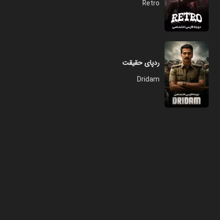
Retro
ردپای حقیقت
Dridam