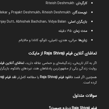
کارگردان
: Riteish Deshmukh
نویسندگان
: Prajakt Deshmukh، Riteish Deshmukh و Ajit Wadekar
بازیگران اصلی
: Riteish Deshmukh، Salman Khan، Sanjay Dutt، Abhishek Bachchan، Vidya Balan
مدت زمان
: ۱۹۵ دقیقه
زبان‌ها
: مراتی، هندی، تامیلی، تلوگو، کانادا و مالایالم
تماشای آنلاین فیلم Raja Shivaji از مایکت
اگر به آثار تاریخی، زندگینامه‌ای و حماسی علاقه دارید،
تماشای آنلاین فیلم Raja Shivaji از ما
روایت زندگی یکی از مشهورترین پادشاهان هند، نبردهای باشکوه، بازیگران 
همچنین اگر قصد
دانلود فیلم Raja Shivaji
یا مطالعه کامل‌تر
نقد فیلم Raja Shivaji
کرده است.
سوالات متداول
فیلم Raja Shivaji درباره چیست؟