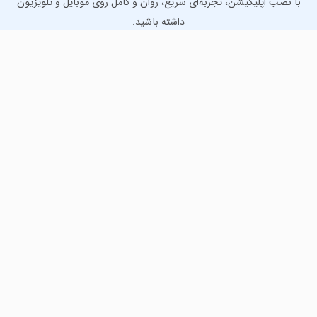
با نصب اپلیکیشن، تجربه‌ای سریع، روان و کامل روی موبایل و تلویزیون
داشته باشید.
دانلود نسخه موبایل
دانلود نسخه تلویزیون TV
لذت دانلود جدیدترین بازی‌ها و بهترین برنامه‌های اندروید از
مایکت!
دانلود جدیدترین بازی‌های اندروید برای اوقات فراغت و دریافت
بهترین برنامه‌های کاربردی برای انجام انواع فعالیت‌های روزانه. لینک
مستقیم، رایگان و سریع، تست شده و امن با نصب خودکار دیتا‍.