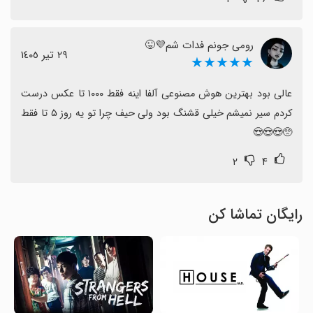
رومی جونم فدات شم💜😜
٢٩ تیر ١٤٠٥
★★★★★
عالی بود بهترین هوش مصنوعی آلفا اینه فقط ۱۰۰۰ تا عکس درست 
کردم سیر نمیشم خیلی قشنگ بود ولی حیف چرا تو یه روز ۵ تا فقط 
🥺😍😍😍
۲
۴
رایگان تماشا کن