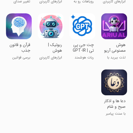
Gpt 4
مصنوعی
مصنوعی
ابزارهای کاربردی
رویاهات رو به
ابزارهای کاربردی
تغییر صدای
عکس
تصویر بکش 🔥
خواننده
هوش
‏‏‏‏‏‏چت جی پی
ربوتیک |
قرآن و قانون
مصنوعی آریو
تی | GPT-IR
هوش
جذب
| غیررسمی
مصنوعی
لذت ببرید با
ربات هوشمند
ابزارهای کاربردی
برسی قوانین
عکس و چت
هوش مصنوعی
هستی درقرآن
‏دعا ها و اذکار
صبح و شام
پیامبر
با سنت پیامبر
همراه باش