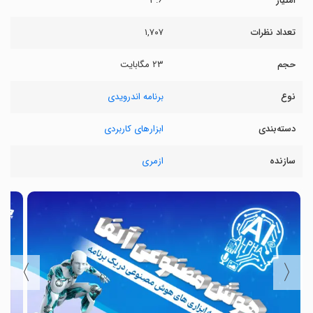
امتیاز
۳.۶
تعداد نظرات
۱,۷۰۷
حجم
۲۳ مگابایت
نوع
برنامه اندرویدی
دسته‌بندی
ابزارهای کاربردی
سازنده
ازمری
〉
〈