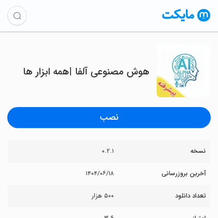
‏‏‏‏هوش مصنوعی آلفا |همه ابزار ها
نصب
نسخه
۰.۲.۱
آخرین بروزرسانی
۱۴۰۴/۰۶/۱۸
تعداد دانلود
۵۰۰ هزار