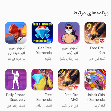
برنامه‌های مرتبط
Free Fire:
آموزش فری
Get Free
‏‏آموزش فری
9th
فایر (جم
Diamonds
فایر حرفه ای
Anniversary
رایگان)
💎 Tricks
گارنا فری فایر
جم رایگان بگیر!
چگونه
بیا حرفه ای شو
for Garena
الماس‌های
😉
Fire 💎
رایگان بگیریم
💎 ترفندها برای
Garena Fire
💎
Daily Emote
Free
Free Fire
Unlock Skin
Discovery
Diamonds
MAX
: Diamonds
Dances
for Garena
Frefire
آزاد کردن
فری فایر مکس
الماس رایگان
کشف رقص‌های
new fire
اسکین فری فایر
برای فری فایر
روزانه