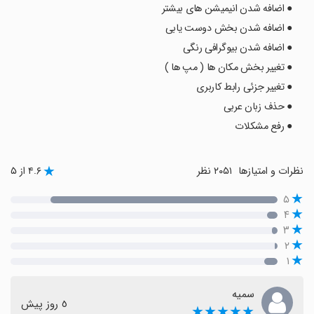
● اضافه شدن انیمیشن های بیشتر
● اضافه شدن بخش دوست یابی
● اضافه شدن بیوگرافی رنگی
● تغییر بخش مکان ها ( مپ ها )
● تغییر جزئی رابط کاربری
● حذف زبان عربی
● رفع مشکلات
نظرات و امتیازها
۲۰۵۱ نظر
۴.۶ از ۵
۵
۴
۳
۲
۱
سمیه
٥ روز پیش
★★★★★