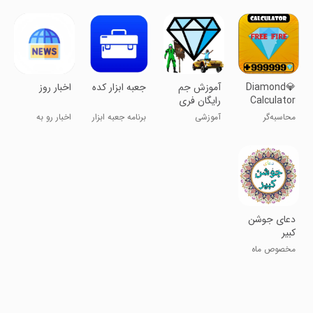
Diamond💎
آموزش جم
‏جعبه ابزار کده
‏اخبار روز
Calculator
رایگان فری
for Free
فایر
محاسبه‌گر
آموزشی
برنامه جعبه ابزار
اخبار رو به
Fire Free
الماس💎 برای
همه کاره
لحظه دریافت
Free Fire
کن
رایگان
دعای جوشن
کبیر
مخصوص ماه
رمضان