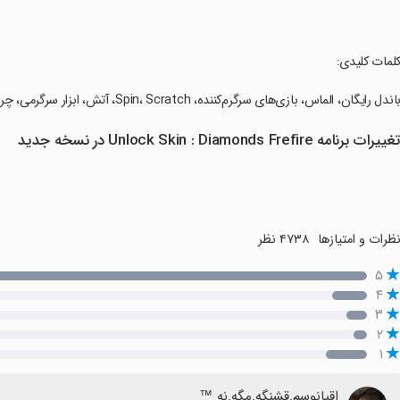
کلمات کلیدی:
باندل رایگان، الماس، بازی‌های سرگرم‌کننده، Spin، Scratch، آتش، ابزار سرگرمی، چرخش Wheel، خراشیدن کوپن، ورود روزانه، Fire، بازی‌های رایگان.
غییرات برنامه Unlock Skin : Diamonds Frefire در نسخه جدید
ظرات و امتیازها
۴۷۳۸ نظر
۵
۴
۳
۲
۱
اقیانوسم.قشنگه.مگه.نه ™️