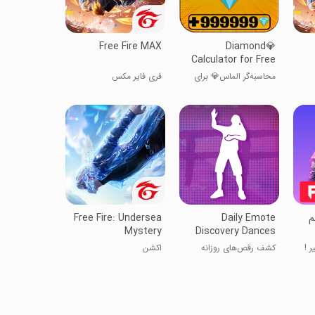
Free Fire MAX
Diamond💎
Calculator for Free
Fire Free
محاسبه‌گر الماس💎 برای
فری فایر مکس
Free Fire رایگان
م
Daily Emote
Free Fire: Undersea
Mystery
Discovery Dances
ر !
کشف رقص‌های روزانه
اکشن