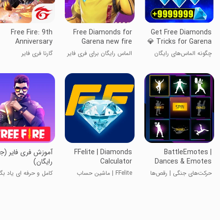
Free Fire: 9th
Free Diamonds for
Get Free Diamonds
Anniversary
Garena new fire
💎 Tricks for Garena
Fire 💎
چگونه الماس‌های رایگان
الماس رایگان برای فری فایر
گارنا فری فایر
بگیریم 💎 ترفندها برای
Garena Fire 💎
BattleEmotes |
FFelite | Diamonds
آموزش فری فایر (ج
Dances & Emotes
Calculator
رایگان)
حرکت‌های جنگی | رقص‌ها
FFelite | ماشین حساب
کامل و حرفه ای یاد بگی
و حرکات نمایشی
الماس