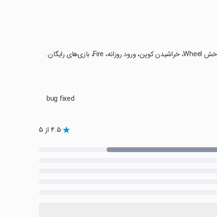
bug fixed
۴.۵ از ۵