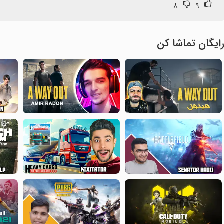
۸
۹
ایگان تماشا کن