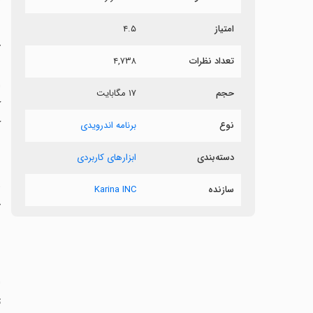
ش
امتیاز
۴.۵
آ
تعداد نظرات
۴,۷۳۸
حجم
۱۷ مگابایت
ک
نوع
برنامه اندرویدی
دسته‌بندی
ابزارهای کاربردی
سازنده
Karina INC
ر
‏
ت