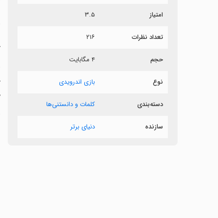
امتیاز
۳.۵
د
تعداد نظرات
۲۱۶
‏
حجم
۴ مگابایت
‏
ج
نوع
بازی اندرویدی
م
دسته‌بندی
کلمات و دانستنی‌ها
ت
سازنده
دنیای برتر
ن