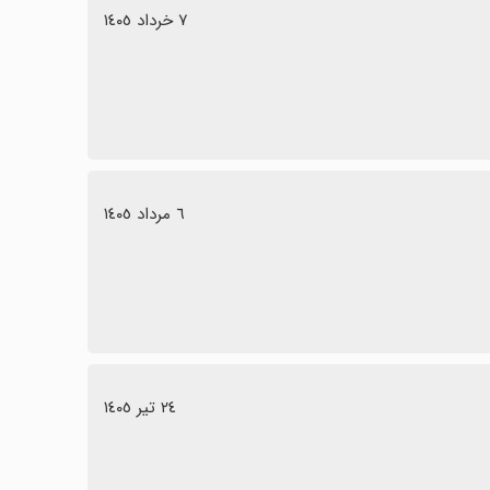
٧ خرداد ١٤٠٥
 مناسبی است و با رفع باگ‌ها به تجربه بهتری تبدیل می‌شود.
٦ مرداد ١٤٠٥
٢٤ تیر ١٤٠٥