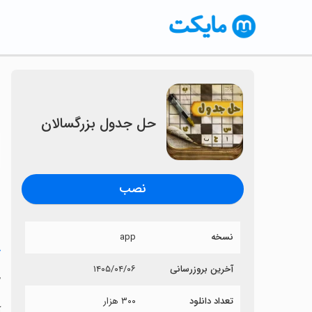
‏حل جدول بزرگسالان
〈
نصب
نسخه
app
خ
آخرین بروزرسانی
۱۴۰۵/۰۴/۰۶
‏
تعداد دانلود
۳۰۰ هزار
آ