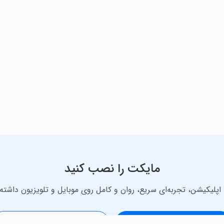
ایی و ساختن کلمات جدید است. در بازی‌هایی مانند جدول کلمات یا باز
 و از آن‌ها استفاده کنید. این فرایند، یک مرور فعال و جذاب برای دایره لغات 
دارند؛ حتی یک حرف اشتباه، کلمه را نامعتبر می‌کند. این نیاز به دقت، به 
یی که در آن بازیکن باید حروف را به ترتیب صحیح بکشد یا تایپ کند، 
های املایی در نوشتن روزمره کاهش می‌یابد.
Trivia Games مستقیما بر روی دانش عمومی تمرکز دارند. این بازی‌ها مجموعه‌ای از سوال
اهمزمان مهارت‌هایی مانند سرعت پردازش اطلاعات (به‌ویژه در رقابت‌ها
مایکت را نصب کنید
اپلیکیشن، تجربه‌ای سریع، روان و کامل روی موبایل و تلویزیون داشته 
احی گیم‌پلی بستگی دارد. در حالی که هزاران عنوان در این ژانر وجود د
س قوی، سرعت واکنش و چالش مداوم.
دانلود نسخه موبایل
دانلود نسخه تلویزیون TV