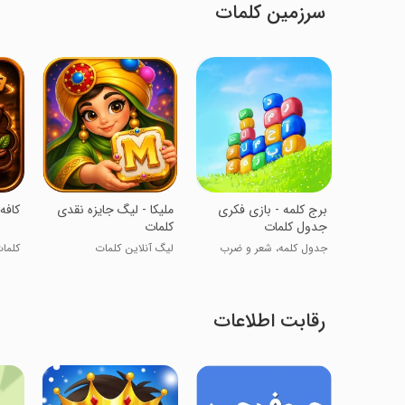
سرزمین کلمات
‏‏‏‏‏‏‏برج کلمه - بازی فکری
‏‏‏‏‏‏ملیکا - لیگ جایزه نقدی
‏‏کاف
جدول کلمات
کلمات
جدول کلمه، شعر و ضرب
لیگ آنلاین کلمات
کلمات
المثل
رقابت اطلاعات