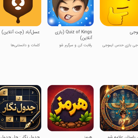
وجی
‏‏Quiz of Kings (بازی
عسل‌آباد (چت آنلاین)
آنلاین)
جی بازی حدس ایموجی
رقابت کن و سرگرم شو
کلمات و دانستنی‌ها
ان باستان علامه شو
‏‏‏هرمز
‏جدول نگار : حل جدول