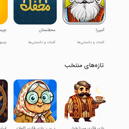
‏‏آمیرزا
‏‏‏‏‏محفلستان
چیم
کلمات و دانستنی‌ها
کلمات و دانستنی‌ها
چیمو
تازه‌های منتخب
‏‏بازی فکری میرزا خپل
‏بی‌بی: بازی فکری کلمات
‏ایر