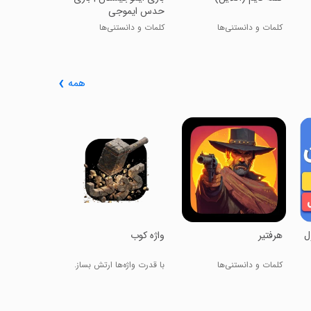
حدس ایموجی
کلمات و دانستنی‌ها
کلمات و دانستنی‌ها
همه
‏‏‏‏‏‏‏‏مغزستان 
مغزت رو به چ
ول
‏‏‏‏هرفتیر
‏‏واژه کوب
کلمات و دانستنی‌ها
با قدرت واژه‌ها ارتش بساز.